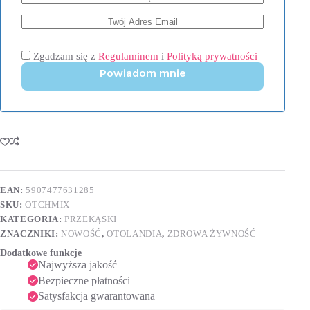
Zgadzam się z
Regulaminem
i
Polityką prywatności
Powiadom mnie
EAN:
5907477631285
SKU:
OTCHMIX
KATEGORIA:
PRZEKĄSKI
ZNACZNIKI:
NOWOŚĆ
,
OTOLANDIA
,
ZDROWA ŻYWNOŚĆ
Dodatkowe funkcje
Najwyższa jakość
Bezpieczne płatności
Satysfakcja gwarantowana