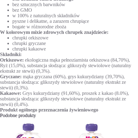
bez sztucznych barwników
bez GMO
w 100% z naturalnych składników
pyszne i delikatne, a zarazem chrupiące
bogate w różnorodne zboża
W kolorowym mixie zdrowych chrupek znajdziecie:
chrupki orkiszowe
chrupki gryczane
chrupki kakaowe
Składniki:
Orkiszowe:
ekologiczna mąka pełnoziarnista orkiszowa (84,70%),
Ryż (15,0%), substancja słodząca: glikozydy stewiolowe (naturalny
ekstrakt ze stewii) (0,3%).
Gryczane:
mąka gryczana (60%), grys kukurydziany (39,70%),
substancja słodząca: glikozydy stewiolowe (naturalny ekstrakt ze
stewii) (0,3%).
Kakaowe:
Grys kukurydziany (91,60%), proszek z kakao (8.0%),
substancja słodząca: glikozydy stewiolowe (naturalny ekstrakt ze
stewii) (0,4%).
Produkt ogólnego przeznaczenia żywieniowego
Podobne produkty