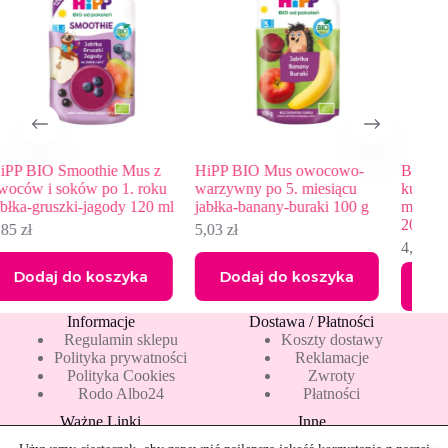
Mus z
HiPP BIO Mus owocowo-
BoboVita Bio Chrupeczki
. roku
warzywny po 5. miesiącu
kukurydziane delikatnie
y 120 ml
jabłka-banany-buraki 100 g
marchewkowe po 7 miesią
20 g
5,03
zł
4,94
zł
yka
Dodaj do koszyka
Dodaj do koszyka
Informacje
Dostawa / Płatności
Regulamin sklepu
Koszty dostawy
Polityka prywatności
Reklamacje
Polityka Cookies
Zwroty
Rodo Albo24
Płatności
Ważne Linki
Inne