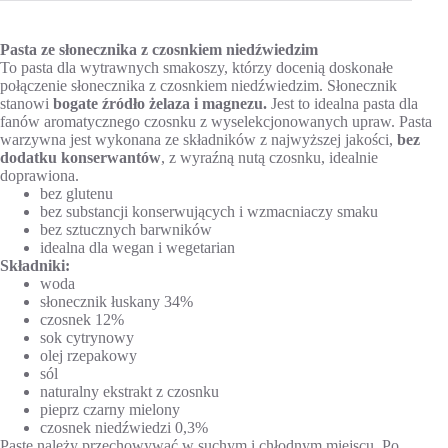
Pasta ze słonecznika z czosnkiem niedźwiedzim
To pasta dla wytrawnych smakoszy, którzy docenią doskonałe
połączenie słonecznika z czosnkiem niedźwiedzim. Słonecznik
stanowi
bogate źródło żelaza i magnezu.
Jest to idealna pasta dla
fanów aromatycznego czosnku z wyselekcjonowanych upraw. Pasta
warzywna jest wykonana ze składników z najwyższej jakości,
bez
dodatku konserwantów
, z wyraźną nutą czosnku, idealnie
doprawiona.
bez glutenu
bez substancji konserwujących i wzmacniaczy smaku
bez sztucznych barwników
idealna dla wegan i wegetarian
Składniki:
woda
słonecznik łuskany 34%
czosnek 12%
sok cytrynowy
olej rzepakowy
sól
naturalny ekstrakt z czosnku
pieprz czarny mielony
czosnek niedźwiedzi 0,3%
Pastę należy przechowywać w suchym i chłodnym miejscu. Po