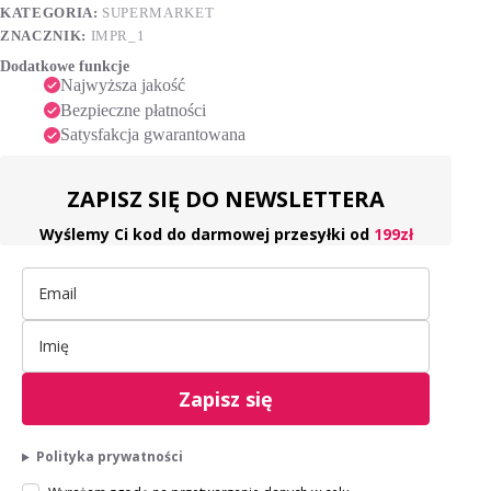
i
KATEGORIA:
SUPERMARKET
v
ZNACZNIK:
IMPR_1
e
Dodatkowe funkcje
:
Najwyższa jakość
Bezpieczne płatności
Satysfakcja gwarantowana
ZAPISZ SIĘ DO NEWSLETTERA
Wyślemy Ci kod do darmowej przesyłki od
199zł
Zapisz się
Polityka prywatności