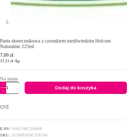
Pasta słonecznikowa z czosnkiem niedźwiedzim Helcom
Naturalnie 225ml
7,09
zł
31,51
zł
/
kg
Na stanie
ilość
Dodaj do koszyka
Pasta
słonecznikowa
A
z
l
czosnkiem
t
niedźwiedzim
e
Helcom
r
Naturalnie
n
225ml
EAN:
5902166726068
a
SKU:
2GTHPASSCZN180
t