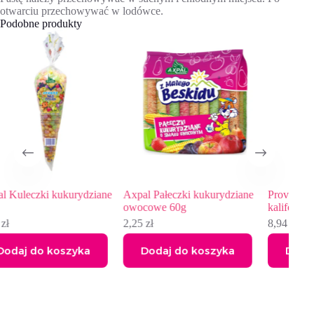
otwarciu przechowywać w lodówce.
Podobne produkty
ne
Axpal Pałeczki kukurydziane
Provitus Marynowana papryka
P
owocowe 60g
kalifornijska, 600g
z
2,25
zł
8,94
zł
7
Dodaj do koszyka
Dodaj do koszyka