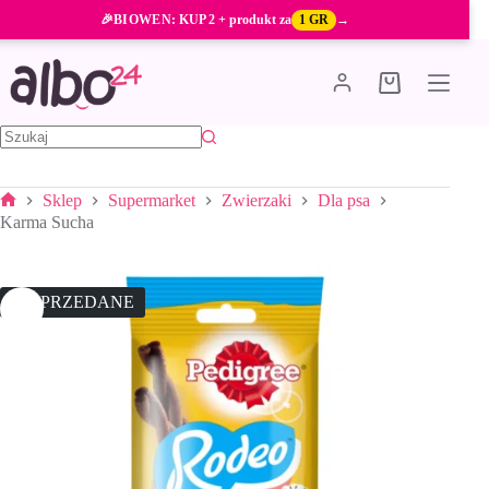
Przejdź
🎉
BIOWEN
: KUP 2 + produkt za
1 GR
→
do
treści
Koszyk
Brak
wyników
Sklep
Supermarket
Zwierzaki
Dla psa
Strona
Karma Sucha
główna
WYPRZEDANE