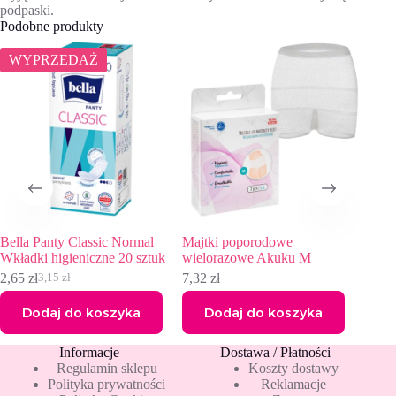
podpaski.
Podobne produkty
WYPRZEDAŻ
Bella Panty Classic Normal
Majtki poporodowe
Wkładki higieniczne 20 sztuk
wielorazowe Akuku M
2,65
zł
7,32
zł
3,15
zł
Pierwotna
Aktualna
cena
cena
Dodaj do koszyka
Dodaj do koszyka
wynosiła:
wynosi:
3,15 zł.
2,65 zł.
Informacje
Dostawa / Płatności
Regulamin sklepu
Koszty dostawy
Polityka prywatności
Reklamacje