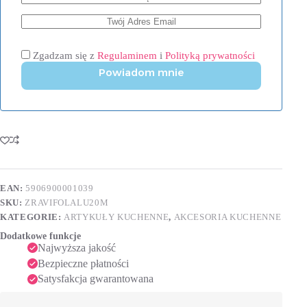
Zgadzam się z
Regulaminem
i
Polityką prywatności
Powiadom mnie
EAN:
5906900001039
SKU:
ZRAVIFOLALU20M
KATEGORIE:
ARTYKUŁY KUCHENNE
,
AKCESORIA KUCHENNE
Dodatkowe funkcje
Najwyższa jakość
Bezpieczne płatności
Satysfakcja gwarantowana