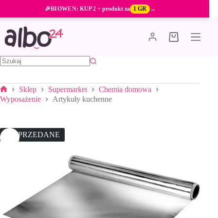
Przejdź
🎉
BIOWEN
: KUP 2 + produkt za
1 GR
→
do
treści
Koszyk
Brak
wyników
Sklep
Supermarket
Chemia domowa
Strona
Wyposażenie
Artykuły kuchenne
główna
WYPRZEDANE