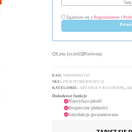
Zgadzam się z
Regulaminem
i
Poli
Powi
Lista życzeń
Porównaj
EAN:
590690002197
SKU:
ZRAVITOREBSUW3,5L
KATEGORIE:
ARTYKUŁY KUCHENNE
,
AK
Dodatkowe funkcje
Najwyższa jakość
Bezpieczne płatności
Satysfakcja gwarantowana
ZAPISZ SIĘ