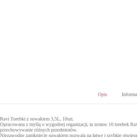
Opis
Informa
Ravi Torebki z suwakiem 3,5L, 10szt.
Opracowana z myślą o wygodnej organizacji, ta zestaw 10 torebek Rav
przechowywanie różnych przedmiotów.
Niezawodne zamknięcie suwakiem pozwala na łatwe i szybkie otwieran