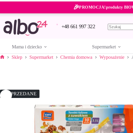
Przejdź
🎉
do
PROMOCJA!
produkty BIO
treści
+48 661 997 322
Brak
wyników
Mama i dziecko
Supermarket
Sklep
Supermarket
Chemia domowa
Wyposażenie
Strona
główna
WYPRZEDANE