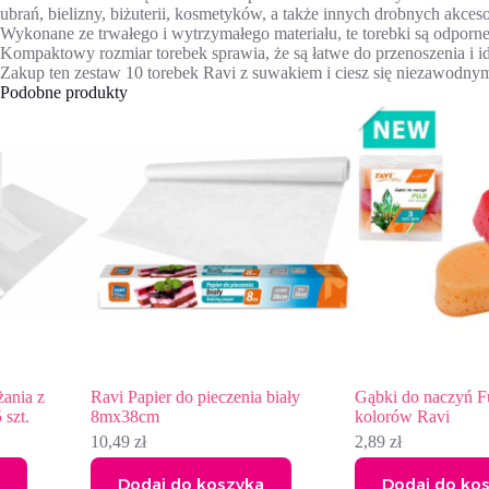
ubrań, bielizny, biżuterii, kosmetyków, a także innych drobnych akces
Wykonane ze trwałego i wytrzymałego materiału, te torebki są odpor
Kompaktowy rozmiar torebek sprawia, że są łatwe do przenoszenia i i
Zakup ten zestaw 10 torebek Ravi z suwakiem i ciesz się niezawodnym
Podobne produkty
Ravi Papier do pieczenia biały
Gąbki do naczyń Fuji 3 szt. mi
8mx38cm
kolorów Ravi
10,49
zł
2,89
zł
Dodaj do koszyka
Dodaj do koszyka