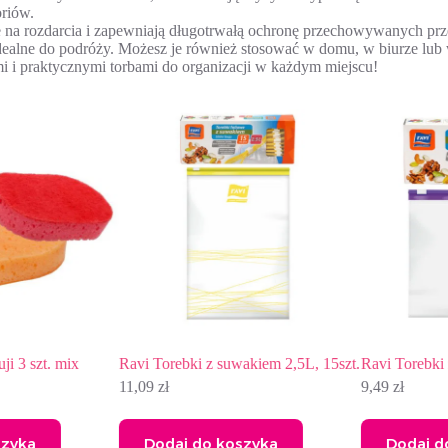
oriów.
ne na rozdarcia i zapewniają długotrwałą ochronę przechowywanych pr
dealne do podróży. Możesz je również stosować w domu, w biurze lub 
i i praktycznymi torbami do organizacji w każdym miejscu!
x
Ravi Torebki z suwakiem 2,5L, 15szt.
Ravi Torebki z suwakiem
11,09
zł
9,49
zł
Dodaj do koszyka
Dodaj do koszyka