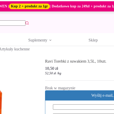
WEN |
Kup 2 + produkt za 1gr
| Dodatkowo kup za 249zł + produkt za 1
Suplementy
Sklep
Artykuły kuchenne
Ravi Torebki z suwakiem 3,5L, 10szt.
10,50
zł
52,50
zł
/
kg
Brak w magazynie
Wyślij e-mail