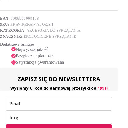
1
e
szt
r
n
EAN:
5906900009158
a
SKU:
ZRAVIREKAW.ALOE.S.1
t
i
KATEGORIA:
AKCESORIA DO SPRZĄTANIA
v
ZNACZNIK:
EKOLOGICZNE SPRZĄTANIE
e
Dodatkowe funkcje
:
Najwyższa jakość
Bezpieczne płatności
Satysfakcja gwarantowana
ZAPISZ SIĘ DO NEWSLETTERA
Wyślemy Ci kod do darmowej przesyłki od
199zł