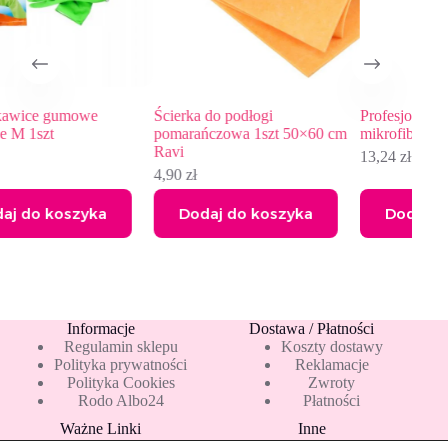
Ścierka do podłogi
Profesjonalna ściereczka z
pomarańczowa 1szt 50×60 cm
mikrofibry PVA 1 szt RAVI
Ravi
13,24
zł
4,90
zł
a
Dodaj do koszyka
Dodaj do koszyka
Informacje
Dostawa / Płatności
Regulamin sklepu
Koszty dostawy
Polityka prywatności
Reklamacje
Polityka Cookies
Zwroty
Rodo Albo24
Płatności
Ważne Linki
Inne
Blog
Pakiety 10 mleka