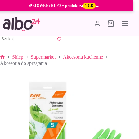
Przejdź
🎉
BIOWEN
: KUP 2 + produkt za
1 GR
→
do
treści
Koszyk
Brak
wyników
Sklep
Supermarket
Akcesoria kuchenne
Strona
Akcesoria do sprzątania
główna