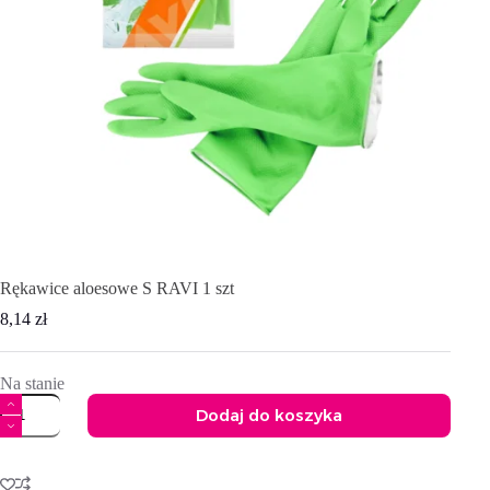
Rękawice aloesowe S RAVI 1 szt
8,14
zł
Na stanie
ilość
Dodaj do koszyka
Rękawice
aloesowe
A
S
l
RAVI
t