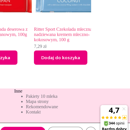
serowa z
Ritter Sport Czekolada mleczna
Ritter Sport Czekol
m, 100g
nadziewana kremem mleczno-
alpejska, 100 g
kokosowym, 100 g
9,09
zł
7,29
zł
Dodaj do koszyka
Dodaj do kos
Inne
Pakiety 10 mleka
Mapa strony
Rekomendowane
Kontakt