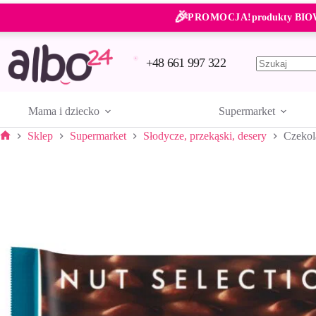
Przejdź
🎉
do
PROMOCJA!
produkty BIO
treści
+48 661 997 322
Brak
wyników
Mama i dziecko
Supermarket
Sklep
Supermarket
Słodycze, przekąski, desery
Czekol
Strona
główna