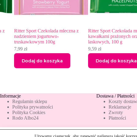
Ritter Sport Czekolada mleczna z
Ritter Sport Czekolada mleczna
nadzieniem jogurtowo-
kawałkami prażonych orzechó
truskawkowym 100g
laskowych, 100 g
7,99
zł
9,59
zł
Dodaj do koszyka
Dodaj do koszyka
Informacje
Dostawa / Płatności
Regulamin sklepu
Koszty dosta
Polityka prywatności
Reklamacje
Polityka Cookies
Zwroty
Rodo Albo24
Płatności
Ritter Sport Czekolada deserowa z całymi migdałami, 100 g
ilość
Używamy ciasteczek, aby zapewnić najlepszą jakość korzyst