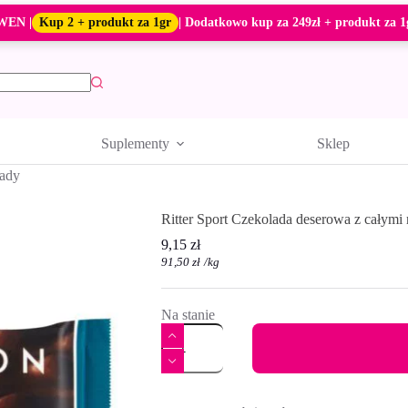
WEN |
Kup 2 + produkt za 1gr
| Dodatkowo kup za 249zł + produkt za 1
Suplementy
Sklep
ady
Ritter Sport Czekolada deserowa z całymi
9,15
zł
91,50
zł
/
kg
Na stanie
ilość
Ritter
Sport
Czekolada
A
deserowa
l
z