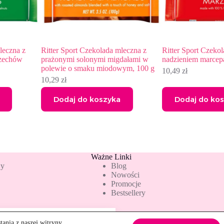
 z
Ritter Sport Czekolada mleczna z
Ritter Sport Czekolada de
w
prażonymi solonymi migdałami w
nadzieniem marcepanowy
polewie o smaku miodowym, 100 g
10,49
zł
10,29
zł
Dodaj do koszyka
Dodaj do koszyka
Ważne Linki
wy
Blog
Nowości
Promocje
Bestsellery
ania z naszej witryny.