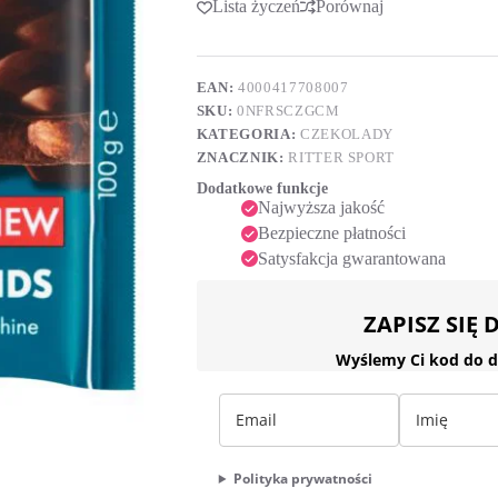
Lista życzeń
Porównaj
t
całymi
e
migdałami,
r
100
n
g
a
EAN:
4000417708007
t
SKU:
0NFRSCZGCM
i
KATEGORIA:
CZEKOLADY
v
ZNACZNIK:
RITTER SPORT
e
:
Dodatkowe funkcje
Najwyższa jakość
Bezpieczne płatności
Satysfakcja gwarantowana
ZAPISZ SIĘ
Wyślemy Ci kod do d
Polityka prywatności