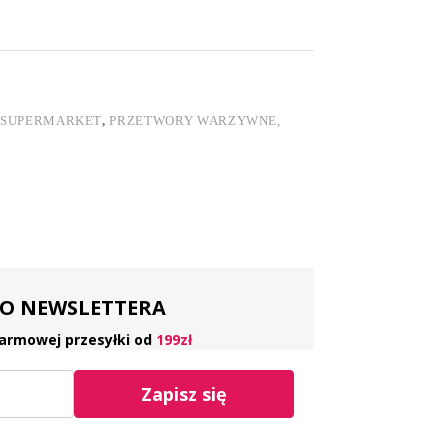
SUPERMARKET
,
PRZETWORY WARZYWNE,
 DO NEWSLETTERA
armowej przesyłki od
199zł
Zapisz się