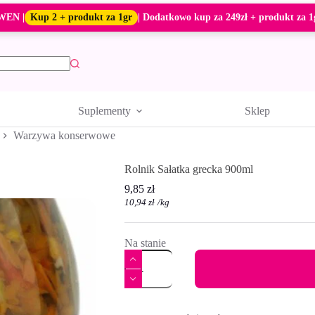
WEN |
Kup 2 + produkt za 1gr
| Dodatkowo kup za 249zł + produkt za 1
Suplementy
Sklep
Warzywa konserwowe
Rolnik Sałatka grecka 900ml
9,85
zł
10,94
zł
/
kg
Na stanie
ilość
Rolnik
Sałatka
grecka
A
900ml
l