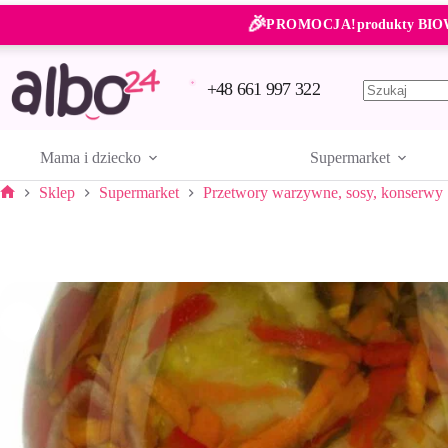
Przejdź
🎉
do
PROMOCJA!
produkty BIO
treści
+48 661 997 322
Brak
wyników
Mama i dziecko
Supermarket
Sklep
Supermarket
Przetwory warzywne, sosy, konserwy
Strona
główna