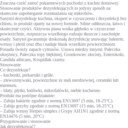
Znaczna cześć zatruć pokarmowych pochodzi z kuchni domowej.
Stosowanie produktów dezynfekujących to jedyny sposób na
skuteczne zapobieganie rozmnażaniu się mikrobów.
Sanytol dezynfekuje kuchnia, ekspert w czyszczeniu i dezynfekcji bez
chloru, to produkt oparty na nowej formule. Silnie odtłuszcza, łatwo i
skutecznie czyści. Aktywna piana wnika głęboko w czyszczone
powierzchnie, rozpuszcza wszelkiego rodzaju tłuszcze i zaschnięte
osady. Sanytol gwarantuje doskonałą dezynfekcję usuwając bakterie,
wirusy i pleśń oraz dba i nadaje blask wszelkim powierzchniom.
Posiada świeży zapach cytrusów. Usuwa miedzy innymi: Pałeczka
okrężnicy, Pałeczka ropy błękitnej, Gronkowiec złocisty, Enterokoki,
Candida albicans, Kropidlak czarny.
Stosowanie
Co dezynfekuje?
– kuchenki, piekarniki i grille.
– zlewozmywaki, powierzchnie ze stali nierdzewnej, ceramiki lub
marmuru.
– blaty, płytki, lodówki, mikrofalówki, meble kuchenne.
Produkt ma potrójne działanie:
– Zabija bakterie zgodnie z normą EN13697 (5 min, 18-25°C).
– Zabija grzyby zgodnie z normą EN13697 (15 min, 18-25°C).
– Zabija wirusy Herpes simplex i Grypy AH1N1 zgodnie z normą
EN14476 (5 min, 20°C)
Przygotowanie i stosowanie
Jak dezynfekować?