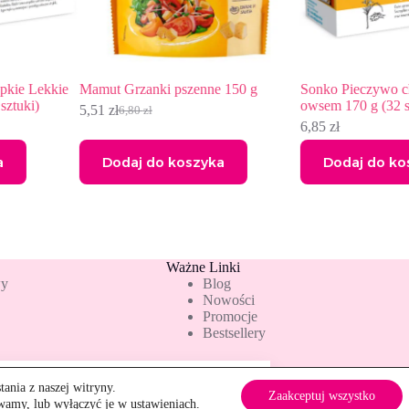
kkie
Mamut Grzanki pszenne 150 g
Sonko Pieczywo chrupkie
owsem 170 g (32 sztuki)
5,51
zł
6,80
zł
Pierwotna
Aktualna
6,85
zł
cena
cena
wynosiła:
wynosi:
Dodaj do koszyka
Dodaj do koszyka
6,80 zł.
5,51 zł.
Ważne Linki
wy
Blog
Nowości
Promocje
Bestsellery
 z orkiszem i dynią 170 g (31 sztuk)
ilość
ania z naszej witryny.
Dodaj do koszyka
SONKO
Zaakceptuj wszystko
Szybkie zwroty
ywamy, lub wyłączyć je w
ustawieniach
.