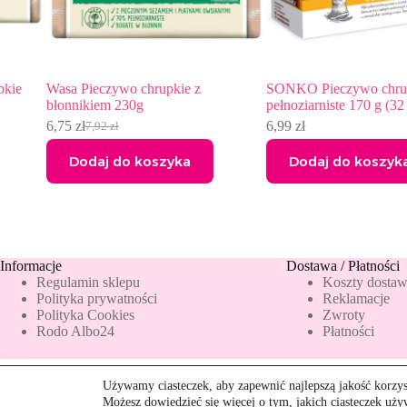
Wasa Pieczywo chrupkie z
SONKO Pieczywo chrupkie Le
błonnikiem 230g
pełnoziarniste 170 g (32 sztuki)
6,75
zł
6,99
zł
7,92
zł
Pierwotna
Aktualna
cena
cena
Dodaj do koszyka
Dodaj do koszyka
wynosiła:
wynosi:
7,92 zł.
6,75 zł.
Informacje
Dostawa / Płatności
Regulamin sklepu
Koszty dosta
Polityka prywatności
Reklamacje
Polityka Cookies
Zwroty
Rodo Albo24
Płatności
SONKO Pieczywo chrupkie Lekkie
Używamy ciasteczek, aby zapewnić najlepszą jakość korzyst
6,99
zł
Możesz dowiedzieć się więcej o tym, jakich ciasteczek uż