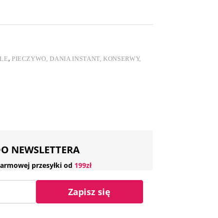
FLE
,
PIECZYWO, DANIA INSTANT, KONSERWY,
 DO NEWSLETTERA
armowej przesyłki od
199zł
Zapisz się