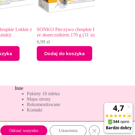
 Lekkie z
SONKO Pieczywo chrupkie Lekkie
Mamut Grzanki zioł
ze słonecznikiem 170 g (31 sztuk)
5,51
zł
6,80
zł
Pierwotna
Aktualna
6,99
zł
cena
cena
wynosiła:
wynosi:
Dodaj do koszyka
Dodaj do kos
6,80 zł.
5,51 zł.
Inne
Pakiety 10 mleka
Mapa strony
Rekomendowane
Kontakt
Zamknij panel powiado
Odrzuć wszystko
Ustawienia
Copyright © 2026 - albo24.pl