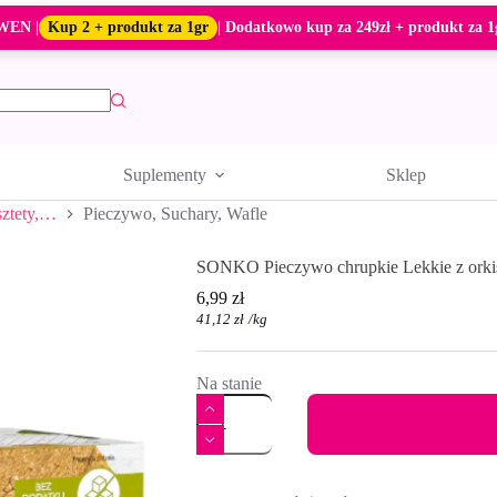
WEN |
Kup 2 + produkt za 1gr
| Dodatkowo kup za 249zł + produkt za 1
Suplementy
Sklep
sztety,…
Pieczywo, Suchary, Wafle
SONKO Pieczywo chrupkie Lekkie z orkisz
6,99
zł
41,12
zł
/
kg
Na stanie
ilość
SONKO
Pieczywo
chrupkie
A
Lekkie
l
z