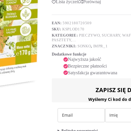
Lista życzeń
Porównaj
t
orkiszem
e
i
r
dynią
n
170
a
EAN:
5902180720509
g
t
SKU:
KSPLOD170
(31
i
sztuk)
KATEGORIE:
PIECZYWO, SUCHARY, WA
v
PASZTETY,…
e
ZNACZNIKI:
SONKO
,
IMPR_1
:
Dodatkowe funkcje
Najwyższa jakość
Bezpieczne płatności
Satysfakcja gwarantowana
ZAPISZ SIĘ
Wyślemy Ci kod do d
Polityka prywatności