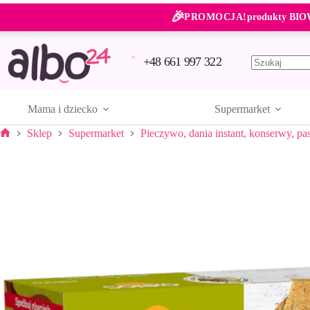
Przejdź
🎉
do
PROMOCJA!
produkty BIO
treści
+48 661 997 322
Brak
wyników
Mama i dziecko
Supermarket
Sklep
Supermarket
Pieczywo, dania instant, konserwy, pa
Strona
główna