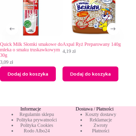
 smakowe do
Axpal Ryż Preparowany 140g
Quick Milk Słomki smak
uskawkowym
mleka o smaku waniliow
4,19
zł
3,55
zł
4,45
zł
Pierwotna
Aktualna
cena
cena
wynosiła:
wynosi:
zyka
Dodaj do koszyka
Dodaj do koszyka
4,45 zł.
3,55 zł.
Informacje
Dostawa / Płatności
Regulamin sklepu
Koszty dostawy
Polityka prywatności
Reklamacje
Polityka Cookies
Zwroty
Rodo Albo24
Płatności