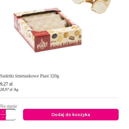
Sudetki śmietankowe Piast 320g
9,27
zł
28,97
zł
/
kg
Na stanie
ilość
Dodaj do koszyka
Sudetki
śmietankowe
A
Piast
l