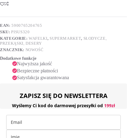
320g
t
e
r
n
EAN:
5900765204765
a
SKU:
PISUS320
t
i
KATEGORIE:
WAFELKI
,
SUPERMARKET
,
SŁODYCZE,
v
PRZEKĄSKI, DESERY
e
ZNACZNIK:
NOWOŚĆ
:
Dodatkowe funkcje
Najwyższa jakość
Bezpieczne płatności
Satysfakcja gwarantowana
ZAPISZ SIĘ DO NEWSLETTERA
Wyślemy Ci kod do darmowej przesyłki od
199zł