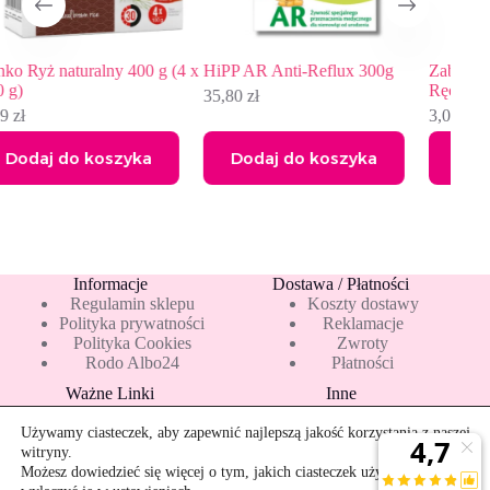
00 g (4 x
HiPP AR Anti-Reflux 300g
Zabezpieczone: GRATIS –
Ręcznik Canpol
35,80
zł
3,00
zł
yka
Dodaj do koszyka
Dodaj do koszyka
Informacje
Dostawa / Płatności
Regulamin sklepu
Koszty dostawy
Polityka prywatności
Reklamacje
Polityka Cookies
Zwroty
Rodo Albo24
Płatności
Ważne Linki
Inne
Blog
Pakiety 10 mleka
Nowości
Mapa strony
Używamy ciasteczek, aby zapewnić najlepszą jakość korzystania z naszej
Promocje
Rekomendowane
witryny.
Bestsellery
Kontakt
Możesz dowiedzieć się więcej o tym, jakich ciasteczek używamy, lub