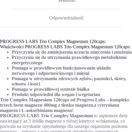
Składniki
Odpowiedzialność
PROGRESS LABS Trio Complex Magnesium 120caps:
Właściwości PROGRESS LABS Trio Complex Magnesium 120caps:
Przyczynia się do zmniejszenia uczucia zmęczenia i znużenia
Przyczynia się do utrzymania prawidłowego metabolizmu
energetycznego
Pomaga w prawidłowym funkcjonowaniu układu
nerwowego i odpornościowego i mięśni
Pomaga w utrzymaniu zdrowych zębów, paznokci, skóry,
włosów i kości
Pomaga w prawidłowej syntezie białka
Produkt odpowiedni dla wegan i wegetarian
Trio Complex Magnesium 120caps od Progress Labs – kompleks
trzech form magnezu 400mg z tlenku magnezu,z cytrynianu
magnezu i L-askorbinianu magnezu!
PROGRESS LABS Trio Complex Magnesium
to suplement diety
zawierający aż 3 źródła magnezu o różnej kinetyce wchłaniania, co
pozwala na uzyskanie optymalnego dla naszego organizmu poziomu
magnezu – jednego z najważniejszych składników mineralnych.