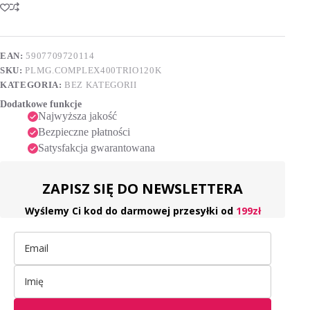
Labs
t
Trio
e
Complex
r
Magnesium
n
120
EAN:
5907709720114
a
kapsułek
SKU:
PLMG.COMPLEX400TRIO120K
t
wegański
i
KATEGORIA:
BEZ KATEGORII
v
Dodatkowe funkcje
e
Najwyższa jakość
:
Bezpieczne płatności
Satysfakcja gwarantowana
ZAPISZ SIĘ DO NEWSLETTERA
Wyślemy Ci kod do darmowej przesyłki od
199zł