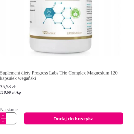
Suplement diety Progress Labs Trio Complex Magnesium 120
kapsułek wegański
35,58
zł
118,60
zł
/
kg
Na stanie
ilość
Dodaj do koszyka
Suplement
diety
A
Progress
l