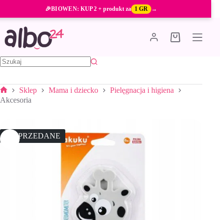
Przejdź
🎉
BIOWEN
: KUP 2 + produkt za
1 GR
→
do
treści
Koszyk
Brak
wyników
Sklep
Mama i dziecko
Pielęgnacja i higiena
Strona
Akcesoria
główna
WYPRZEDANE