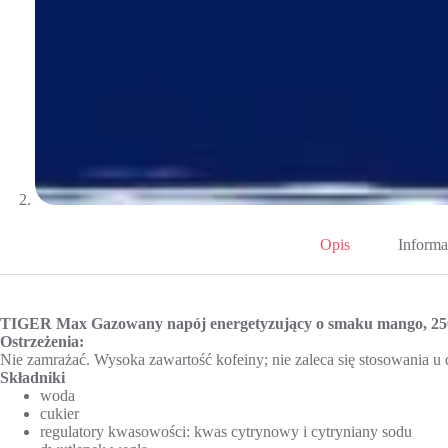
Opis
Informa
TIGER Max Gazowany napój energetyzujący o smaku mango, 2
Ostrzeżenia:
Nie zamrażać. Wysoka zawartość kofeiny; nie zaleca się stosowania u d
Składniki
woda
cukier
regulatory kwasowości: kwas cytrynowy i cytryniany sodu