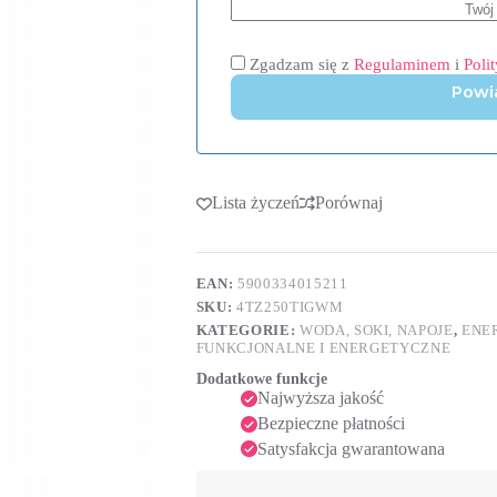
Zgadzam się z
Regulaminem
i
Poli
Powi
Lista życzeń
Porównaj
EAN:
5900334015211
SKU:
4TZ250TIGWM
KATEGORIE:
WODA, SOKI, NAPOJE
,
ENE
FUNKCJONALNE I ENERGETYCZNE
Dodatkowe funkcje
Najwyższa jakość
Bezpieczne płatności
Satysfakcja gwarantowana