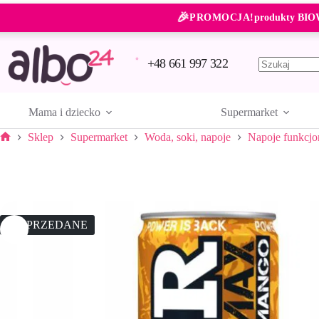
Przejdź
🎉
do
PROMOCJA!
produkty BIO
treści
+48 661 997 322
Brak
wyników
Mama i dziecko
Supermarket
Sklep
Supermarket
Woda, soki, napoje
Napoje funkcjo
Strona
główna
WYPRZEDANE