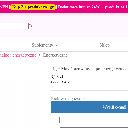
WEN |
Kup 2 + produkt za 1gr
| Dodatkowo kup za 249zł + produkt za 1
Suplementy
Sklep
nalne i energetyczne
Energetyczne
Tiger Max Gazowany napój energetyzują
3,15
zł
12,60
zł
/
kg
Brak w magazynie
Wyślij e-mail