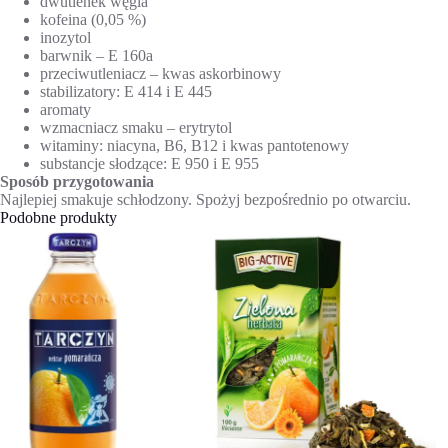
dwutlenek węgla
kofeina (0,05 %)
inozytol
barwnik – E 160a
przeciwutleniacz – kwas askorbinowy
stabilizatory: E 414 i E 445
aromaty
wzmacniacz smaku – erytrytol
witaminy: niacyna, B6, B12 i kwas pantotenowy
substancje słodzące: E 950 i E 955
Sposób przygotowania
Najlepiej smakuje schłodzony. Spożyj bezpośrednio po otwarciu.
Podobne produkty