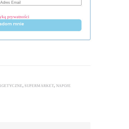
tyką prywatności
adom mnie
RGETYCZNE
,
SUPERMARKET
,
NAPOJE