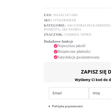
e
r
n
a
EAN:
5010415471086
t
SKU:
0TTKUBNIE6B
i
KATEGORIE:
AKCESORIA DO KARMIENI
v
PODRÓŻY
,
AKCESORIA
e
ZNACZNIK:
TOMMEE TIPPEE
:
Dodatkowe funkcje
Najwyższa jakość
Bezpieczne płatności
Satysfakcja gwarantowana
ZAPISZ SIĘ
Wyślemy Ci kod do d
Polityka prywatności