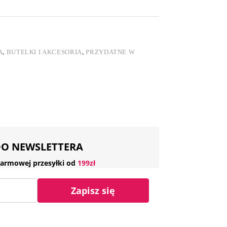
A
,
BUTELKI I AKCESORIA
,
PRZYDATNE W
 DO NEWSLETTERA
armowej przesyłki od
199zł
Zapisz się