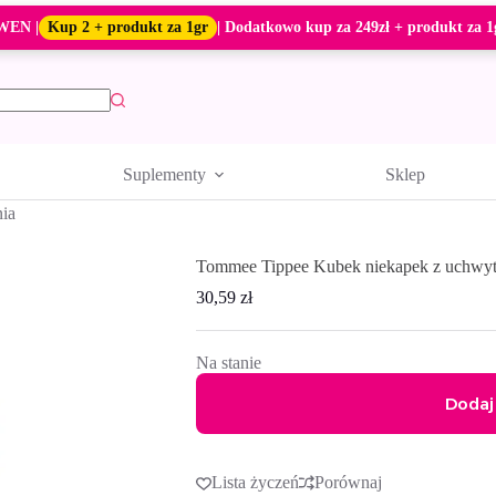
WEN |
Kup 2 + produkt za 1gr
| Dodatkowo kup za 249zł + produkt za 1
Suplementy
Sklep
nia
Tommee Tippee Kubek niekapek z uchwy
30,59
zł
Na stanie
Dodaj
A
l
Lista życzeń
Porównaj
t