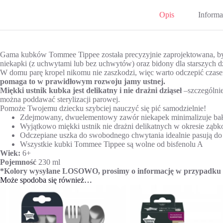
Opis
Informa
Gama kubków Tommee Tippee została precyzyjnie zaprojektowana, by 
niekapki (z uchwytami lub bez uchwytów) oraz bidony dla starszych dz
W domu parę kropel nikomu nie zaszkodzi, więc warto odczepić czas
pomaga to w prawidłowym rozwoju jamy ustnej.
Miękki ustnik kubka jest delikatny i nie drażni dziąseł
–szczególnie
można poddawać sterylizacji parowej.
Pomoże Twojemu dziecku szybciej nauczyć się pić samodzielnie!
Zdejmowany, dwuelementowy zawór niekapek minimalizuje ba
Wyjątkowo miękki ustnik nie drażni delikatnych w okresie ząbk
Odczepiane uszka do swobodnego chwytania idealnie pasują do
Wszystkie kubki Tommee Tippee są wolne od bisfenolu A
Wiek:
6+
Pojemność
230 ml
*Kolory wysyłane LOSOWO, prosimy o informację w przypadku c
Może spodoba się również…