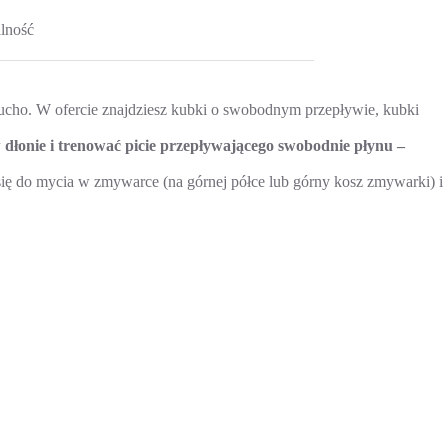
lność
ucho. W ofercie znajdziesz kubki o swobodnym przepływie, kubki
dłonie i trenować picie przepływającego swobodnie płynu –
ię do mycia w zmywarce (na górnej półce lub górny kosz zmywarki) i