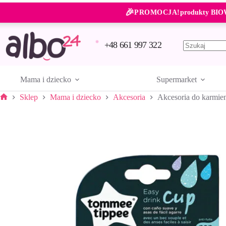
Przejdź
🎉
do
PROMOCJA!
produkty BIO
treści
+48 661 997 322
Brak
wyników
Mama i dziecko
Supermarket
Sklep
Mama i dziecko
Akcesoria
Akcesoria do karmie
Strona
główna