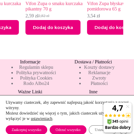
ka
Vifon Zupa o smaku kurczaka
Vifon Zupa błyskawiczna
V
pikantny 70 g
pomidorowa 65 g
w
2,59
zł
3,54
zł
2
2,82
zł
Pierwotna
Aktualna
cena
cena
Dodaj do koszyka
Dodaj do koszyka
wynosiła:
wynosi:
2,82 zł.
2,59 zł.
Informacje
Dostawa / Płatności
Regulamin sklepu
Koszty dostawy
Polityka prywatności
Reklamacje
Polityka Cookies
Zwroty
Rodo Albo24
Płatności
Ważne Linki
Inne
Blog
Pakiety 10 mleka
Nowości
Mapa strony
Używamy ciasteczek, aby zapewnić najlepszą jakość korzystania z naszej
Promocje
Rekomendowane
witryny.
Bestsellery
Kontakt
Możesz dowiedzieć się więcej o tym, jakich ciasteczek używamy, lub
wyłączyć je w
ustawieniach
.
Szybkie zwroty
Zamkn
Zaakceptuj wszystko
Odrzuć wszystko
Ustawienia