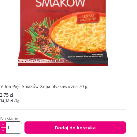
Vifon Pięć Smaków Zupa błyskawiczna 70 g
2,75
zł
34,38
zł
/
kg
Na stanie
ilość
Dodaj do koszyka
Vifon
Pięć
A