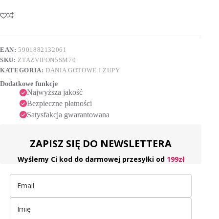
Smaków
l
Zupa
t
błyskawiczna
e
70
r
g
n
EAN:
5901882132061
a
SKU:
ZTAZVIFON5SM70
t
i
KATEGORIA:
DANIA GOTOWE I ZUPY
v
Dodatkowe funkcje
e
Najwyższa jakość
:
Bezpieczne płatności
Satysfakcja gwarantowana
ZAPISZ SIĘ DO NEWSLETTERA
Wyślemy Ci kod do darmowej przesyłki od
199zł