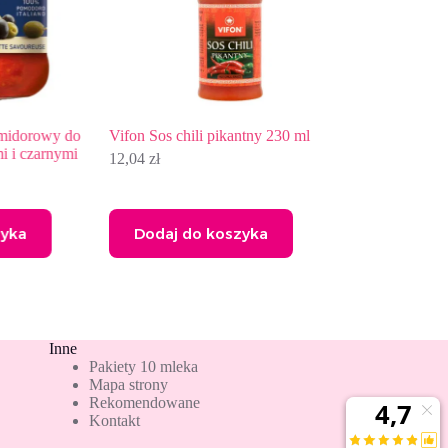
rowy do
Vifon Sos chili pikantny 230 ml
Tao Tao Sos chili 
zarnymi
12,04
zł
13,55
zł
Dodaj do koszyka
Dodaj do kos
Inne
Pakiety 10 mleka
Mapa strony
Rekomendowane
Kontakt