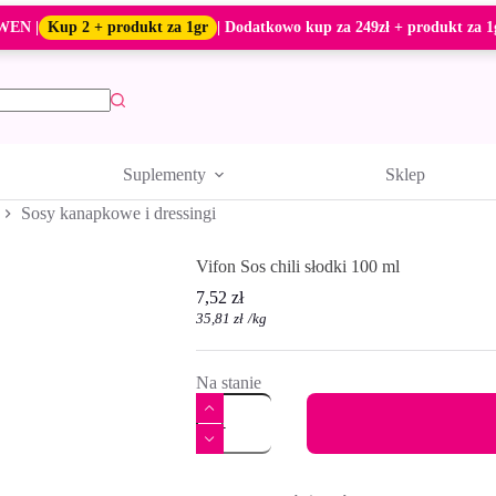
WEN |
Kup 2 + produkt za 1gr
| Dodatkowo kup za 249zł + produkt za 1
Suplementy
Sklep
Sosy kanapkowe i dressingi
Vifon Sos chili słodki 100 ml
7,52
zł
35,81
zł
/
kg
Na stanie
ilość
Vifon
Sos
chili
A
słodki
l
100