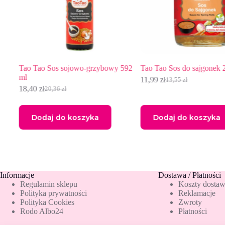
Tao Tao Sos sojowo-grzybowy 592
Tao Tao Sos do sajgonek 200g
ml
11,99
zł
13,55
zł
Pierwotna
Aktualna
18,40
zł
20,36
zł
Pierwotna
Aktualna
cena
cena
cena
cena
wynosiła:
wynosi:
wynosiła:
wynosi:
13,55 zł.
11,99 zł.
Dodaj do koszyka
Dodaj do koszyka
20,36 zł.
18,40 zł.
Informacje
Dostawa / Płatności
Regulamin sklepu
Koszty dosta
Polityka prywatności
Reklamacje
Polityka Cookies
Zwroty
Rodo Albo24
Płatności