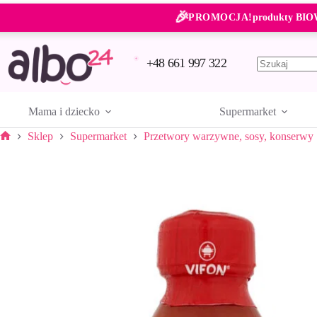
Przejdź
🎉
do
PROMOCJA!
produkty BIO
treści
+48 661 997 322
Brak
wyników
Mama i dziecko
Supermarket
Sklep
Supermarket
Przetwory warzywne, sosy, konserwy
Strona
główna