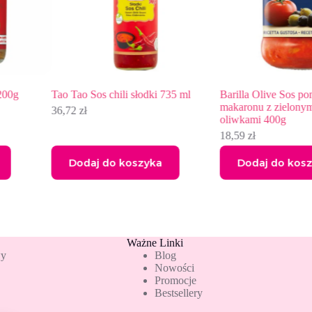
Tao Tao Sos chili słodki 735 ml
Barilla Olive Sos pomido
makaronu z zielonymi i c
36,72
zł
oliwkami 400g
18,59
zł
Dodaj do koszyka
Dodaj do koszyka
Ważne Linki
wy
Blog
Nowości
Promocje
Bestsellery