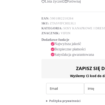
Lista życzeń
Porównaj
t
ml
e
r
n
a
EAN:
5901882210264
t
SKU:
ZTASVIFCHILSL1
i
KATEGORIA:
SOSY KANAPKOWE I DRESS
v
ZNACZNIK:
VIFON
e
:
Dodatkowe funkcje
Najwyższa jakość
Bezpieczne płatności
Satysfakcja gwarantowana
ZAPISZ SIĘ
Wyślemy Ci kod do d
Polityka prywatności