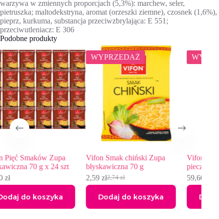
warzywa w zmiennych proporcjach (5,3%): marchew, seler,
pietruszka; maltodekstryna, aromat (orzeszki ziemne), czosnek (1,6%),
pieprz, kurkuma, substancja przeciwzbrylająca: E 551;
przeciwutleniacz: E 306
Podobne produkty
WYPRZEDAŻ
WYPRZEDAŻ
Vifon Smak chiński Zupa
Vifon Zupa o smaku kurczak
t
błyskawiczna 70 g
pieczony 70 g x 24 szt
2,59
zł
59,60
zł
2,74
zł
61,49
zł
Pierwotna
Aktualna
Pierwotna
Aktualna
cena
cena
cena
cena
Dodaj do koszyka
Dodaj do koszyka
wynosiła:
wynosi:
wynosiła:
wynosi:
2,74 zł.
2,59 zł.
61,49 zł.
59,60 zł.