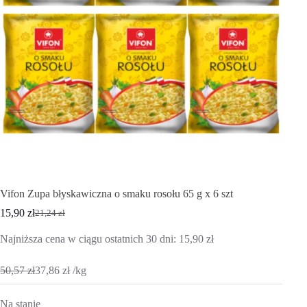
Vifon Zupa błyskawiczna o smaku rosołu 65 g x 6 szt
15,90
zł
21,24
zł
Pierwotna
Aktualna
cena
cena
Najniższa cena w ciągu ostatnich 30 dni:
15,90
zł
wynosiła:
wynosi:
21,24 zł.
15,90 zł.
50,57
zł
37,86
zł
/
kg
Na stanie