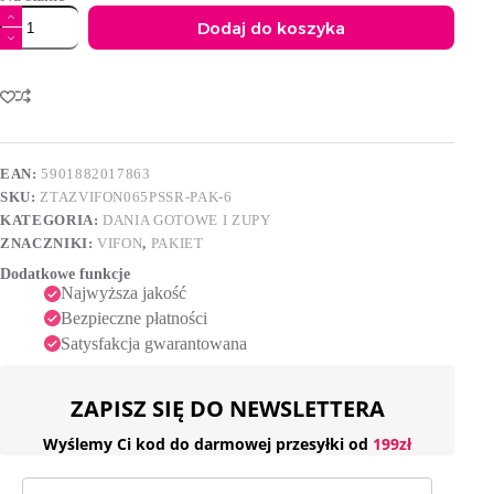
ilość
Dodaj do koszyka
Vifon
Zupa
A
błyskawiczna
l
o
t
smaku
e
rosołu
r
65
n
g
EAN:
5901882017863
a
x
SKU:
ZTAZVIFON065PSSR-PAK-6
t
6
i
szt
KATEGORIA:
DANIA GOTOWE I ZUPY
v
ZNACZNIKI:
VIFON
,
PAKIET
e
Dodatkowe funkcje
:
Najwyższa jakość
Bezpieczne płatności
Satysfakcja gwarantowana
ZAPISZ SIĘ DO NEWSLETTERA
Wyślemy Ci kod do darmowej przesyłki od
199zł