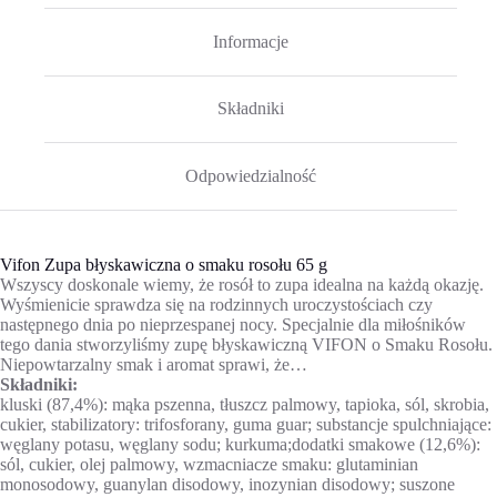
Informacje
Składniki
Odpowiedzialność
Vifon Zupa błyskawiczna o smaku rosołu 65 g
Wszyscy doskonale wiemy, że rosół to zupa idealna na każdą okazję.
Wyśmienicie sprawdza się na rodzinnych uroczystościach czy
następnego dnia po nieprzespanej nocy. Specjalnie dla miłośników
tego dania stworzyliśmy zupę błyskawiczną VIFON o Smaku Rosołu.
Niepowtarzalny smak i aromat sprawi, że…
Składniki:
kluski (87,4%): mąka pszenna, tłuszcz palmowy, tapioka, sól, skrobia,
cukier, stabilizatory: trifosforany, guma guar; substancje spulchniające:
węglany potasu, węglany sodu; kurkuma;dodatki smakowe (12,6%):
sól, cukier, olej palmowy, wzmacniacze smaku: glutaminian
monosodowy, guanylan disodowy, inozynian disodowy; suszone