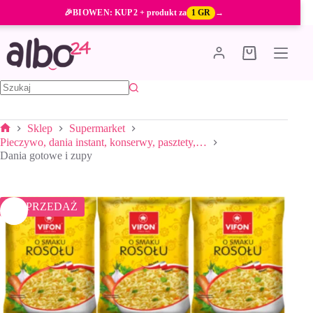
Przejdź
🎉
BIOWEN
: KUP 2 + produkt za
1 GR
→
do
treści
Koszyk
Brak
wyników
Sklep
Supermarket
Strona
Pieczywo, dania instant, konserwy, pasztety,…
główna
Dania gotowe i zupy
WYPRZEDAŻ