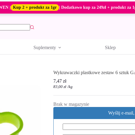
WEN |
Kup 2 + produkt za 1gr
| Dodatkowo kup za 249zł + produkt za 1
Suplementy
Sklep
Wykrawaczki plastkowe zestaw 6 sztuk
7,47
zł
83,00
zł
/
kg
Brak w magazynie
Wyślij e-mail