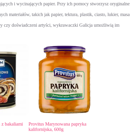
ących i wycinających papier. Przy ich pomocy stworzysz oryginalne
ateriałów, takich jak papier, tektura, plastik, ciasto, lukier, masa
y czy doświadczeni artyści, wykrawaczki Galicja umożliwią im
akaliami
Provitus Marynowana papryka
Provitus Krokodylki
kalifornijska, 600g
kanapkowe, 520g