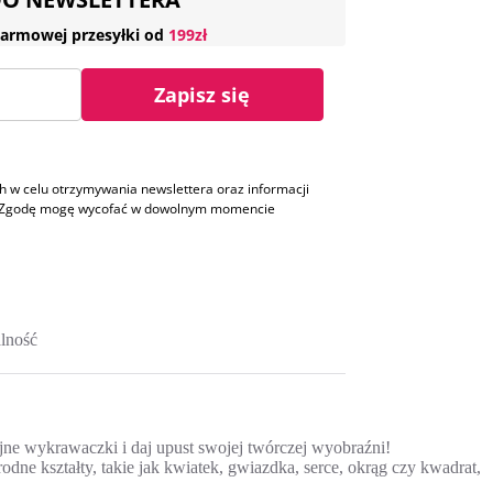
armowej przesyłki od
199zł
Zapisz się
w celu otrzymywania newslettera oraz informacji
h. Zgodę mogę wycofać w dowolnym momencie
lność
jne wykrawaczki i daj upust swojej twórczej wyobraźni!
ne kształty, takie jak kwiatek, gwiazdka, serce, okrąg czy kwadrat,