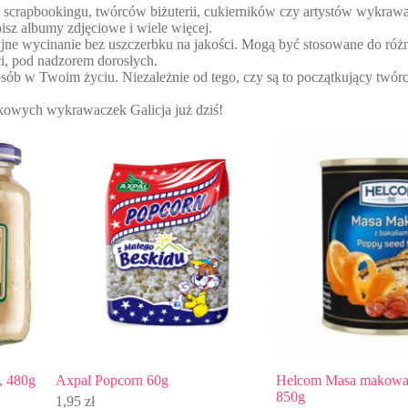
scrapbookingu, twórców biżuterii, cukierników czy artystów wykrawaj
bisz albumy zdjęciowe i wiele więcej.
e wycinanie bez uszczerbku na jakości. Mogą być stosowane do różnych m
i, pod nadzorem dorosłych.
ób w Twoim życiu. Niezależnie od tego, czy są to początkujący twórc
ikowych wykrawaczek Galicja już dziś!
80g
Axpal Popcorn 60g
Helcom Masa makowa z b
850g
1,95
zł