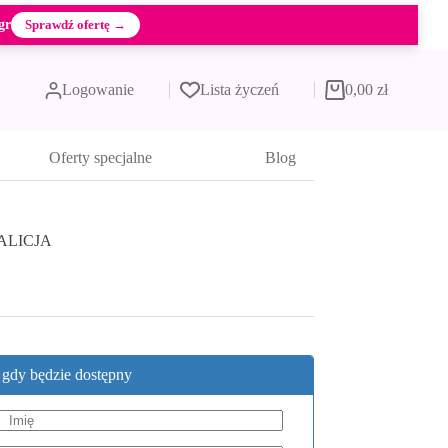
gr
Sprawdź ofertę →
Logowanie
Lista życzeń
0,00
zł
Koszyk
Oferty specjalne
Blog
 GALICJA
, gdy będzie dostępny