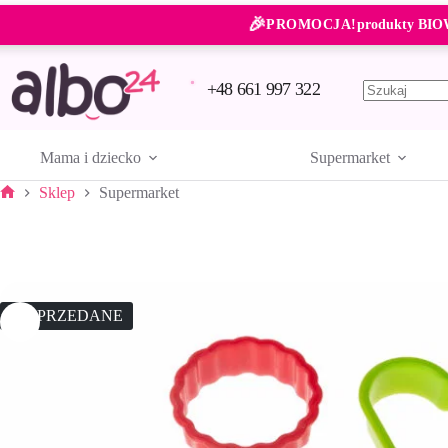
Przejdź
🎉
do
PROMOCJA!
produkty BIO
treści
+48 661 997 322
Brak
wyników
Mama i dziecko
Supermarket
Sklep
Supermarket
Strona
główna
WYPRZEDANE