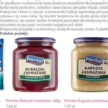
Te plastikowe wykrawaczki będą idealnym narzędziem dla pasjonatów 
kartki okolicznościowe, ozdobisz ciasteczka na specjalne okazje, ozda
Praktyczne i łatwe w użyciu, wykrawaczki Galicja zapewniają precyzyjn
cukrowa czy masa solna. Są również bezpieczne do użytku przez dziec
Dodatkowo, ten zestaw będzie świetnym prezentem dla kreatywnych os
ożywienie swojej pasji i tworzenie wyjątkowych dzieł.
Rozpocznij przygodę z twórczością i dodaj do koszyka zestaw 6 plast
Podobne produkty
Provitus Buraczki zasmażane, 480g
Provitus Kapusta zasmażana, 4
7,04
zł
7,37
zł