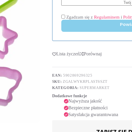
Zgadzam się z
Regulaminem
i
Poli
Powi
Lista życzeń
Porównaj
EAN:
5902869296325
SKU:
ZGALWYKRPLAST6SZT
KATEGORIA:
SUPERMARKET
Dodatkowe funkcje
Najwyższa jakość
Bezpieczne płatności
Satysfakcja gwarantowana
ZAPISZ SIĘ