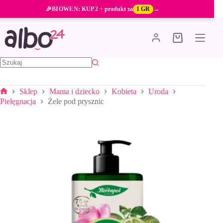
Przejdź
🎉
BIOWEN
: KUP 2 + produkt za
1 GR
→
do
treści
Koszyk
Brak
wyników
Sklep
Mama i dziecko
Kobieta
Uroda
Strona
Pielęgnacja
Żele pod prysznic
główna