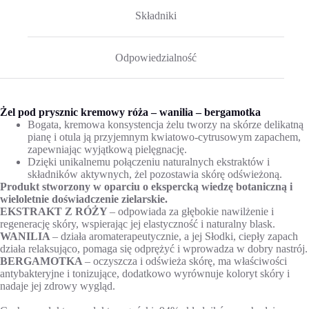
Składniki
Odpowiedzialność
Żel pod prysznic kremowy róża – wanilia – bergamotka
Bogata, kremowa konsystencja żelu tworzy na skórze delikatną
pianę i otula ją przyjemnym kwiatowo-cytrusowym zapachem,
zapewniając wyjątkową pielęgnację.
Dzięki unikalnemu połączeniu naturalnych ekstraktów i
składników aktywnych, żel pozostawia skórę odświeżoną.
Produkt stworzony w oparciu o ekspercką wiedzę botaniczną i
wieloletnie doświadczenie zielarskie.
EKSTRAKT Z RÓŻY
– odpowiada za głębokie nawilżenie i
regenerację skóry, wspierając jej elastyczność i naturalny blask.
WANILIA
– działa aromaterapeutycznie, a jej Słodki, ciepły zapach
działa relaksująco, pomaga się odprężyć i wprowadza w dobry nastrój.
BERGAMOTKA
– oczyszcza i odświeża skórę, ma właściwości
antybakteryjne i tonizujące, dodatkowo wyrównuje koloryt skóry i
nadaje jej zdrowy wygląd.