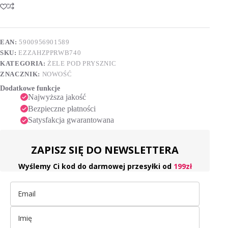
kremowy
t
róża
e
–
r
wanilia
n
–
EAN:
5900956901589
a
bergamotka,
SKU:
EZZAHZPPRWB740
t
740
i
ml
KATEGORIA:
ŻELE POD PRYSZNIC
v
ZNACZNIK:
NOWOŚĆ
e
Dodatkowe funkcje
:
Najwyższa jakość
Bezpieczne płatności
Satysfakcja gwarantowana
ZAPISZ SIĘ DO NEWSLETTERA
Wyślemy Ci kod do darmowej przesyłki od
199zł