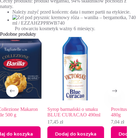
Cechy produktu: produkt wegański, 94% składników pochodzi z
natury.
Należy zużyć przed końcem: data i numer partii na etykiecie.
Po otwarciu kosmetyk ważny 6 miesięcy.
Podobne produkty
aron
Syrop barmański o smaku
Provitus Buraczki zasmażane,
BLUE CURACAO 490ml
480g
17,45
zł
7,04
zł
a
Dodaj do koszyka
Dodaj do koszyka