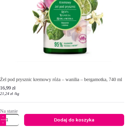
Żel pod prysznic kremowy róża – wanilia – bergamotka, 740 ml
16,99
zł
21,24
zł
/
kg
Na stanie
ilość
Dodaj do koszyka
Żel
pod
A
prysznic
l