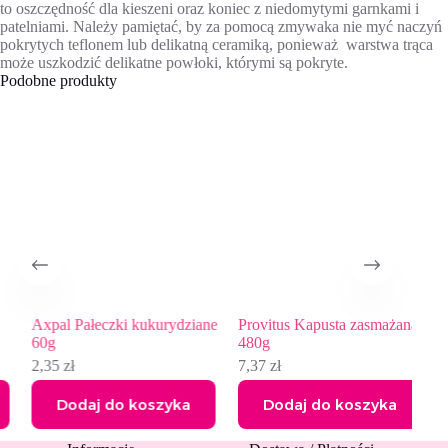
to oszczędność dla kieszeni oraz koniec z niedomytymi garnkami i
patelniami. Należy pamiętać, by za pomocą zmywaka nie myć naczyń
pokrytych teflonem lub delikatną ceramiką, ponieważ warstwa trąca
może uszkodzić delikatne powłoki, którymi są pokryte.
Podobne produkty
Axpal Pałeczki kukurydziane
Provitus Kapusta zasmażana,
Pro
60g
480g
zas
2,35
zł
7,37
zł
7,3
Dodaj do koszyka
Dodaj do koszyka