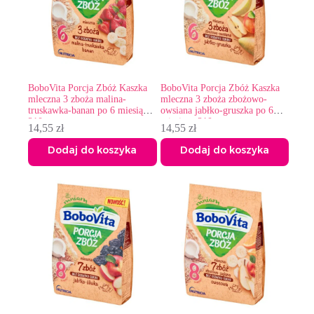
BoboVita Porcja Zbóż Kaszka
BoboVita Porcja Zbóż Kaszka
mleczna 3 zboża malina-
mleczna 3 zboża zbożowo-
truskawka-banan po 6 miesiącu
owsiana jabłko-gruszka po 6
210 g
miesiącu 210 g
14,55
zł
14,55
zł
Dodaj do koszyka
Dodaj do koszyka