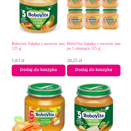
Bobovita Sałatka z owoców lata
BoboVita Sałatka z owoców lata
125 g
po 5 miesiącu 125 g
5,83
zł
28,25
zł
Dodaj do koszyka
Dodaj do koszyka