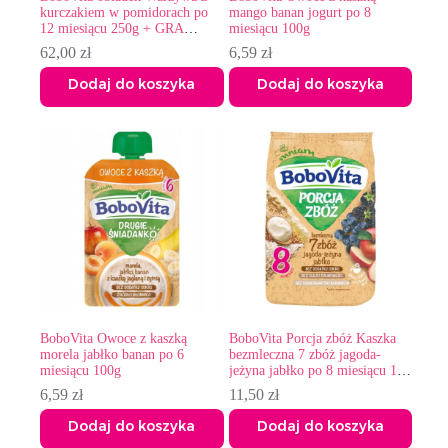
kurczakiem w pomidorach po
mango banan jogurt po 8
12 miesiącu 250g + GRA
miesiącu 100g
MEMORY
62,00
zł
6,59
zł
Dodaj do koszyka
Dodaj do koszyka
BoboVita Owoce z kaszką
BoboVita Porcja zbóż Kaszka
morela jabłko banan po 6
bezmleczna 7 zbóż jagoda-
miesiącu 100g
jeżyna jabłko po 8 miesiącu 170
g
6,59
zł
11,50
zł
Dodaj do koszyka
Dodaj do koszyka