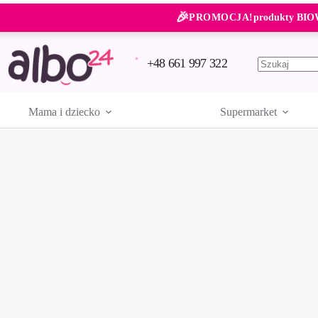
Przejdź
🎉
do
PROMOCJA!
produkty BIO
treści
+48 661 997 322
Brak
wyników
Mama i dziecko
Supermarket