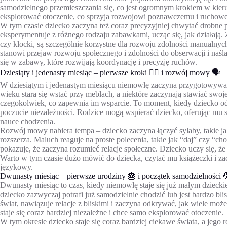
samodzielnego przemieszczania się, co jest ogromnym krokiem w kier
eksplorować otoczenie, co sprzyja rozwojowi poznawczemu i ruchow
W tym czasie dziecko zaczyna też coraz precyzyjniej chwytać drobne 
eksperymentuje z różnego rodzaju zabawkami, ucząc się, jak działają.
czy klocki, są szczególnie korzystne dla rozwoju zdolności manualnyc
stanowi przejaw rozwoju społecznego i zdolności do obserwacji i naś
się w zabawy, które rozwijają koordynację i precyzję ruchów.
Dziesiąty i jedenasty miesiąc – pierwsze kroki 🚶‍♂️ i rozwój mowy 🗣️
W dziesiątym i jedenastym miesiącu niemowlę zaczyna przygotowywać
wieku stara się wstać przy meblach, a niektóre zaczynają stawiać swoj
czegokolwiek, co zapewnia im wsparcie. To moment, kiedy dziecko o
poczucie niezależności. Rodzice mogą wspierać dziecko, oferując mu 
nauce chodzenia.
Rozwój mowy nabiera tempa – dziecko zaczyna łączyć sylaby, takie ja
rozszerza. Maluch reaguje na proste polecenia, takie jak “daj” czy “c
pokazuje, że zaczyna rozumieć relacje społeczne. Dziecko uczy się, ż
Warto w tym czasie dużo mówić do dziecka, czytać mu książeczki i z
językowy.
Dwunasty miesiąc – pierwsze urodziny 🎂 i początek samodzielności 
Dwunasty miesiąc to czas, kiedy niemowlę staje się już małym dzieck
dziecko zazwyczaj potrafi już samodzielnie chodzić lub jest bardzo bli
świat, nawiązuje relacje z bliskimi i zaczyna odkrywać, jak wiele moż
staje się coraz bardziej niezależne i chce samo eksplorować otoczenie.
W tym okresie dziecko staje się coraz bardziej ciekawe świata, a je