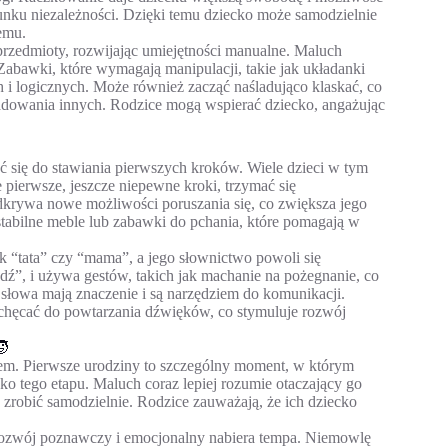
unku niezależności. Dzięki temu dziecko może samodzielnie
emu.
przedmioty, rozwijając umiejętności manualne. Maluch
 Zabawki, które wymagają manipulacji, takie jak układanki
h i logicznych. Może również zacząć naśladująco klaskać, co
ladowania innych. Rodzice mogą wspierać dziecko, angażując
 się do stawiania pierwszych kroków. Wiele dzieci w tym
e pierwsze, jeszcze niepewne kroki, trzymać się
dkrywa nowe możliwości poruszania się, co zwiększa jego
stabilne meble lub zabawki do pchania, które pomagają w
k “tata” czy “mama”, a jego słownictwo powoli się
hodź”, i używa gestów, takich jak machanie na pożegnanie, co
e słowa mają znaczenie i są narzędziem do komunikacji.
achęcać do powtarzania dźwięków, co stymuluje rozwój
🧒
iem. Pierwsze urodziny to szczególny moment, w którym
sko tego etapu. Maluch coraz lepiej rozumie otaczający go
e zrobić samodzielnie. Rodzice zauważają, że ich dziecko
go rozwój poznawczy i emocjonalny nabiera tempa. Niemowlę