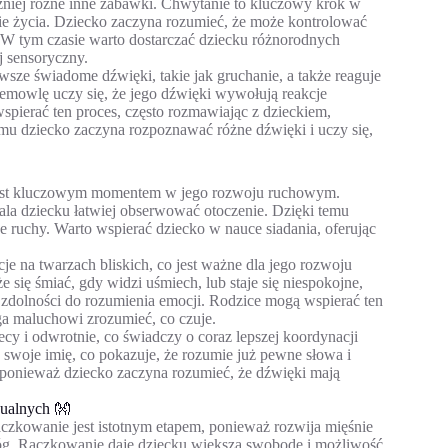
źniej różne inne zabawki. Chwytanie to kluczowy krok w
ie życia. Dziecko zaczyna rozumieć, że może kontrolować
 W tym czasie warto dostarczać dziecku różnorodnych
j sensoryczny.
sze świadome dźwięki, takie jak gruchanie, a także reaguje
emowlę uczy się, że jego dźwięki wywołują reakcje
pierać ten proces, często rozmawiając z dzieckiem,
mu dziecko zaczyna rozpoznawać różne dźwięki i uczy się,
 jest kluczowym momentem w jego rozwoju ruchowym.
ala dziecku łatwiej obserwować otoczenie. Dzięki temu
e ruchy. Warto wspierać dziecko w nauce siadania, oferując
na twarzach bliskich, co jest ważne dla jego rozwoju
się śmiać, gdy widzi uśmiech, lub staje się niespokojne,
 i zdolności do rozumienia emocji. Rodzice mogą wspierać ten
ga maluchowi zrozumieć, co czuje.
lecy i odwrotnie, co świadczy o coraz lepszej koordynacji
woje imię, co pokazuje, że rozumie już pewne słowa i
 ponieważ dziecko zaczyna rozumieć, że dźwięki mają
nualnych 👐
zkowanie jest istotnym etapem, ponieważ rozwija mięśnie
nóg. Raczkowanie daje dziecku większą swobodę i możliwość