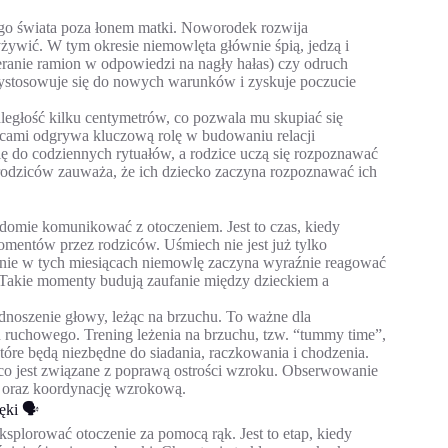
wego świata poza łonem matki. Noworodek rozwija
żywić. W tym okresie niemowlęta głównie śpią, jedzą i
eranie ramion w odpowiedzi na nagły hałas) czy odruch
przystosowuje się do nowych warunków i zyskuje poczucie
dległość kilku centymetrów, co pozwala mu skupiać się
icami odgrywa kluczową rolę w budowaniu relacji
ię do codziennych rytuałów, a rodzice uczą się rozpoznawać
le rodziców zauważa, że ich dziecko zaczyna rozpoznawać ich
adomie komunikować z otoczeniem. Jest to czas, kiedy
mentów przez rodziców. Uśmiech nie jest już tylko
aśnie w tych miesiącach niemowlę zaczyna wyraźnie reagować
. Takie momenty budują zaufanie między dzieckiem a
.
odnoszenie głowy, leżąc na brzuchu. To ważne dla
 ruchowego. Trening leżenia na brzuchu, tzw. “tummy time”,
tóre będą niezbędne do siadania, raczkowania i chodzenia.
 co jest związane z poprawą ostrości wzroku. Obserwowanie
 oraz koordynację wzrokową.
ki 🗣️
splorować otoczenie za pomocą rąk. Jest to etap, kiedy