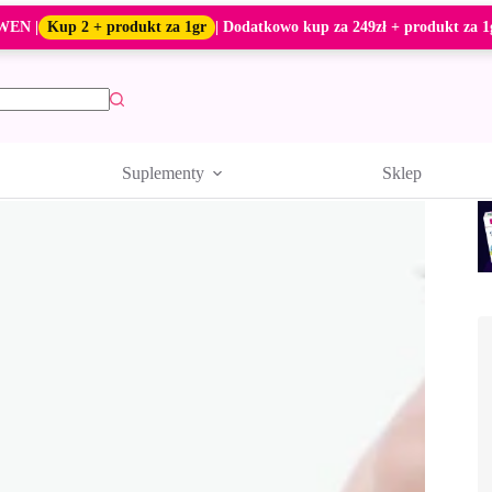
WEN |
Kup 2 + produkt za 1gr
| Dodatkowo kup za 249zł + produkt za 1
Suplementy
Sklep