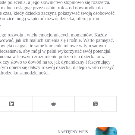
te polecenia, a jego słownictwo stopniowo się rozszerza.
h maluch osiągnął przez ostatni rok – od noworodka do
kże czas, kiedy dziecko zaczyna pokazywać swoją osobowość
 Rodzice mogą wspierać rozwój dziecka, oferując mu
.
wnego rozwoju i wielu emocjonujących momentów. Każdy
ować, jak ich maluch zmienia się i rośnie. Warto pamiętać,
mowlęta osiągają te same kamienie milowe w tym samym
pieczeństwa, aby mógł w pełni wykorzystać swój potencjał.
cna w lepszym zrozumieniu potrzeb ich dziecka oraz
 czy słowo to dowód na to, jak dynamiczny i fascynujący
rym opiera się dalszy rozwój dziecka, dlatego warto cieszyć
drodze ku samodzielności.
NASTĘPNY
WPIS