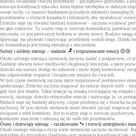
dziecko świadomie chwyta przedmioty – początkowo grzechotki, a pó
rozwoju koordynacji ręka-oko, która będzie niezbędna w dalszym etap
swoje ruchy, co stanowi fundament przyszłych zdolności manualnych.
przedmiotów o różnych kształtach i teksturach, aby stymulować rozwó
Dziecko staje się również bardziej rozmowne – zaczyna wydawać pierw
na głos rodziców. To ważny etap w rozwoju komunikacji, ponieważ ni
otoczenia, co jest pierwszym krokiem w stronę mowy. Rodzice mogą ws
śpiewając mu piosenki i nazywając przedmioty wokół niego. Dzięki te
że komunikacja jest formą interakcji z otoczeniem.
Szósty i siódmy miesiąc – siadanie 🪑 i rozpoznawanie emocji 😊😢
Około szóstego miesiąca niemowlę zaczyna siadać z podparciem, co
Siadanie otwiera nowe możliwości eksploracji otoczenia, a także pozw
dziecko ma szerszy dostęp do zabawek i może lepiej kontrolować swoj
mu odpowiednie wsparcie i bezpieczne miejsce do ćwiczeń.
W tym czasie niemowlę zaczyna także rozpoznawać podstawowe emocje 
społecznego. Dziecko zaczyna reagować na emocje innych osób – może 
gdy ktoś jest smutny. Takie reakcje są oznaką rozwijającej się empatii
rozwój, okazując dziecku różnorodne emocje i nazywając je, co poma
Maluch staje się bardziej aktywny, często przekręca się z brzucha na p
ruchowej. W tym okresie niemowlę może również zacząć reagować na s
związane z nimi konteksty. Jest to ważny etap w rozwoju językowym,
konkretne znaczenie i odnoszą się do osób lub przedmiotów.
Ósmy i dziewiąty miesiąc – raczkowanie 🐾 i rozwój umiejętności ma
Około ósmego miesiąca życia wiele niemowląt zaczyna raczkować. Rac
potrzebne do przyszłego chodzenia oraz poprawia koordynację rąk i 