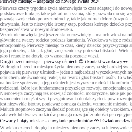
Pierwszy miesiąc – adaptacja do nowego świata 🌍👶
Pierwsze cztery tygodnie życia niemowlęcia to czas adaptacji do no
podstawowe funkcje, takie jak odruch ssania, który pozwala mu się wy
poznają swoje ciało poprzez odruchy, takie jak odruch Moro (rozpości
chwytania. Jest to niezwykle istotny etap, podczas którego dziecko 
bezpieczeństwa w nowym środowisku.
Wzrok niemowlęcia jest jeszcze słabo rozwinięty – maluch widzi na o
głównie na twarzy rodzica podczas karmienia. Wzrokowa więź z rodz
emocjonalnej. Pierwszy miesiąc to czas, kiedy dziecko przyzwyczaja s
jego potrzeby, takie jak głód, zmęczenie czy potrzeba bliskości. Wie
głos i reaguje na dotyk, co wzmacnia poczucie więzi.
Drugi i trzeci miesiąc – pierwszy uśmiech 😊 i kontakt wzrokowy 👀
W drugim i trzecim miesiącu życia niemowlę zaczyna się bardziej świ
pojawia się pierwszy uśmiech – jeden z najbardziej wyczekiwanych mo
odruchem, ale świadomą reakcją na twarz i głos bliskich osób. To wł
na bodźce społeczne, a jego uśmiech jest wyrazem radości i komfortu
rodzicami, które jest fundamentem przyszłego rozwoju emocjonalnego
Niemowlęta zaczynają też rozwijać zdolności motoryczne, takie jak p
wzmocnienia mięśni szyi i przygotowania do dalszych etapów rozwoju
jest niezwykle istotny, ponieważ pomaga dziecku wzmocnić mięśnie, k
Maluch stopniowo zaczyna śledzić poruszające się obiekty wzrokiem,
zabawek lub twarzy rodziców pomaga rozwijać zdolności percepcyjne
Czwarty i piąty miesiąc – chwytanie przedmiotów 🤲 i świadome dźwię
W wieku czterech do pięciu miesięcy niemowlę zaczyna intensywnie ek