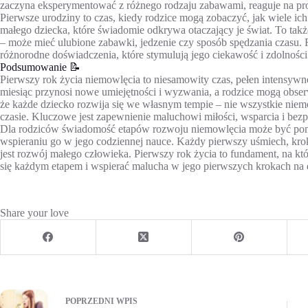
zaczyna eksperymentować z różnego rodzaju zabawami, reaguje na pros
Pierwsze urodziny to czas, kiedy rodzice mogą zobaczyć, jak wiele ic
małego dziecka, które świadomie odkrywa otaczający je świat. To ta
– może mieć ulubione zabawki, jedzenie czy sposób spędzania czasu.
różnorodne doświadczenia, które stymulują jego ciekawość i zdolności
Podsumowanie 📝
Pierwszy rok życia niemowlęcia to niesamowity czas, pełen intensy
miesiąc przynosi nowe umiejętności i wyzwania, a rodzice mogą obserw
że każde dziecko rozwija się we własnym tempie – nie wszystkie nie
czasie. Kluczowe jest zapewnienie maluchowi miłości, wsparcia i bez
Dla rodziców świadomość etapów rozwoju niemowlęcia może być pomo
wspieraniu go w jego codziennej nauce. Każdy pierwszy uśmiech, krok
jest rozwój małego człowieka. Pierwszy rok życia to fundament, na któ
się każdym etapem i wspierać malucha w jego pierwszych krokach na 
Share your love
POPRZEDNI
WPIS