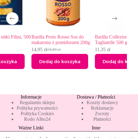
, 500
Barilla Pesto Rosso Sos do
Barilla Collezione Makaron
makaronu z pomidorami 200g
Tagliatelle 500 g
14,95
zł
11,35
zł
18,89
zł
Pierwotna
Aktualna
cena
cena
Dodaj do koszyka
Dodaj do koszyka
wynosiła:
wynosi:
18,89 zł.
14,95 zł.
Informacje
Dostawa / Płatności
Regulamin sklepu
Koszty dostawy
Polityka prywatności
Reklamacje
Polityka Cookies
Zwroty
Rodo Albo24
Płatności
Ważne Linki
Inne
Blog
Pakiety 10 mleka