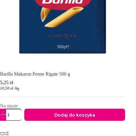
Barilla Makaron Penne Rigate 500 g
5,25
zł
10,50
zł
/
kg
Na stanie
ilość
Dodaj do koszyka
Barilla
Makaron
A
Penne
l
Rigate
t