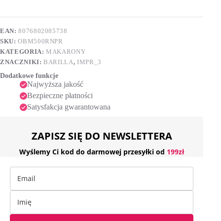
500
e
g
r
n
EAN:
8076802085738
a
SKU:
OBM500RNPR
t
i
KATEGORIA:
MAKARONY
v
ZNACZNIKI:
BARILLA
,
IMPR_3
e
Dodatkowe funkcje
:
Najwyższa jakość
Bezpieczne płatności
Satysfakcja gwarantowana
ZAPISZ SIĘ DO NEWSLETTERA
Wyślemy Ci kod do darmowej przesyłki od
199zł