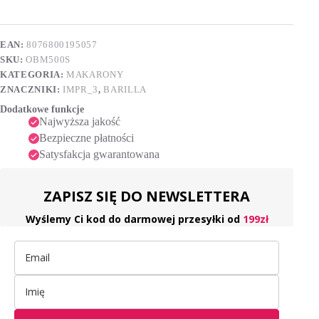
g
e
r
n
EAN:
8076800195057
a
SKU:
OBM500S
t
i
KATEGORIA:
MAKARONY
v
ZNACZNIKI:
IMPR_3
,
BARILLA
e
Dodatkowe funkcje
:
Najwyższa jakość
Bezpieczne płatności
Satysfakcja gwarantowana
ZAPISZ SIĘ DO NEWSLETTERA
Wyślemy Ci kod do darmowej przesyłki od
199zł