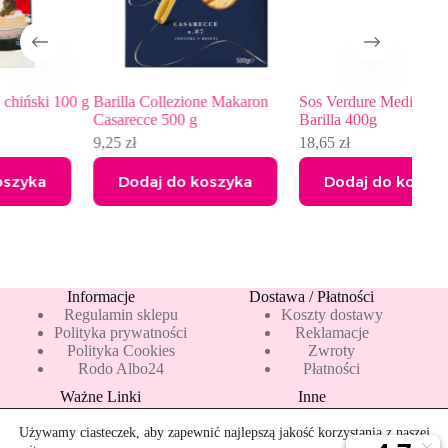
00 g
Barilla Collezione Makaron
Sos Verdure Mediterranee
Casarecce 500 g
Barilla 400g
9,25
zł
18,65
zł
Dodaj do koszyka
Dodaj do koszyka
Informacje
Dostawa / Płatności
Regulamin sklepu
Koszty dostawy
Polityka prywatności
Reklamacje
Polityka Cookies
Zwroty
Rodo Albo24
Płatności
Ważne Linki
Inne
Blog
Pakiety 10 mleka
Nowości
Mapa strony
Używamy ciasteczek, aby zapewnić najlepszą jakość korzystania z naszej