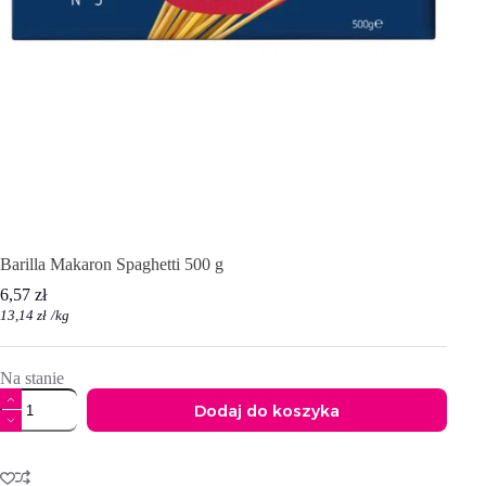
Barilla Makaron Spaghetti 500 g
6,57
zł
13,14
zł
/
kg
Na stanie
ilość
Dodaj do koszyka
Barilla
Makaron
A
Spaghetti
l
500
t