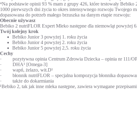
⁴Na podstawie opinii 93 % mam z grupy 426, które testowały Bebiko 2
1000 pierwszych dni życia to okres intensywnego rozwoju Twojego ma
dopasowana do potrzeb małego brzuszka na danym etapie rozwoju:
Obecnie używasz
Bebiko 2 nutriFLOR Expert Mleko następne dla niemowląt powyżej 6.
Twój kolejny krok
Bebiko Junior 3 powyżej 1. roku życia
Bebiko Junior 4 powyżej 2. roku życia
Bebiko Junior 5 powyżej 2,5. roku życia
Cechy
· pozytywna opinia Centrum Zdrowia Dziecka – opinia nr 111/O
· DHA¹ [Omega-3]
· wapń, żelazo, wit.D¹
· błonnik nutriFLOR – specjalna kompozycja błonnika dopasowana 
· także do dokarmiania
¹Bebiko 2, tak jak inne mleka następne, zawiera wymagane przepisami