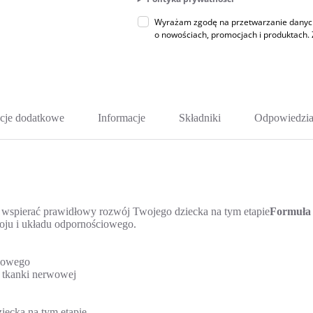
Wyrażam zgodę na przetwarzanie danych 
o nowościach, promocjach i produktac
cje dodatkowe
Informacje
Składniki
Odpowiedzia
a
y wspierać prawidłowy rozwój Twojego dziecka na tym etapie
Formuła 
ju i układu odpornościowego.
iowego
 tkanki nerwowej
iecka na tym etapie