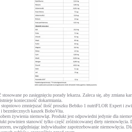
 stosowane po zasięgnięciu porady lekarza. Zaleca się, aby zmiana k
aistnieje konieczność dokarmiania.
y stopniowo zmniejszać ilość proszku Bebiko 1 nutriFLOR Expert i zw
i bezmlecznych kaszek BoboVita.
sobem żywienia niemowląt. Produkt jest odpowiedni jedynie dla niemow
dukt powinien stanowić tylko część zróżnicowanej diety niemowlęcia
lekarzem, uwzględniając indywidualne zapotrzebowanie niemowlęcia. Dl