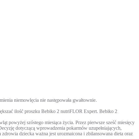
armienia niemowlęcia nie następowała gwałtownie.
iększać ilość proszku Bebiko 2 nutriFLOR Expert. Bebiko 2
ląt powyżej szóstego miesiąca życia. Przez pierwsze sześć miesięcy
. Decyzję dotyczącą wprowadzenia pokarmów uzupełniających,
a zdrowia dziecka ważna jest urozmaicona i zbilansowana dieta oraz