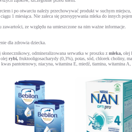
wszych ząbków, szczególnie przed snem.
warciem i po otwarciu należy przechowywać produkt w suchym miejscu
iągu 1 miesiąca. Nie zaleca się przesypywania mleka do innych poje
zawartości, ze względu na umieszczone na nim ważne informacje.
ie dla zdrowia dziecka.
 słonecznikowy, odmineralizowana serwatka w proszku z
mleka,
olej
olej
rybi,
fruktooligosacharydy (0,3%), potas, sód, chlorek choliny, m
), kwas pantotenowy, niacyna, witamina E, miedź, tiamina, witamina A,