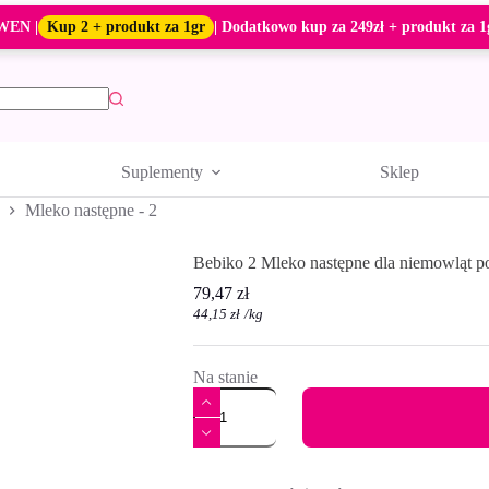
WEN |
Kup 2 + produkt za 1gr
| Dodatkowo kup za 249zł + produkt za 1
Suplementy
Sklep
Mleko następne - 2
Bebiko 2 Mleko następne dla niemowląt po
79,47
zł
44,15
zł
/
kg
Na stanie
ilość
Bebiko
2
Mleko
A
następne
l
dla