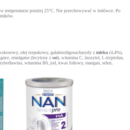
, w temperaturze poniżej 25°C. Nie przechowywać w lodówce. Po
mników.
 kokosowy, olej rzepakowy, galaktooligosacharydy z
mleka
(4,4%),
agnez, emulgator (lecytyny z
soi
), witamina C, inozytol, L-tryptofan,
 ryboflawina, witamina B6, jod, kwas foliowy, mangan, selen,