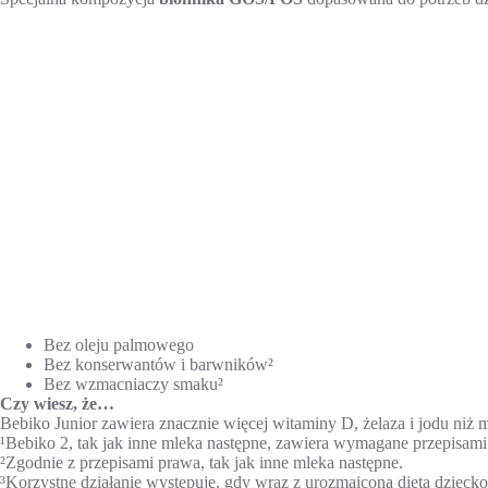
Bez oleju palmowego
Bez konserwantów i barwników²
Bez wzmacniaczy smaku²
Czy wiesz, że…
Bebiko Junior zawiera znacznie więcej witaminy D, żelaza i jodu ni
¹Bebiko 2, tak jak inne mleka następne, zawiera wymagane przepisami
²Zgodnie z przepisami prawa, tak jak inne mleka następne.
³Korzystne działanie występuje, gdy wraz z urozmaiconą dietą dzie