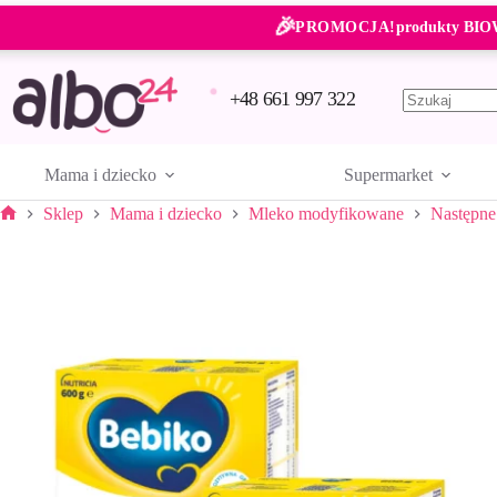
Przejdź
🎉
do
PROMOCJA!
produkty BIO
treści
+48 661 997 322
Brak
wyników
Mama i dziecko
Supermarket
Sklep
Mama i dziecko
Mleko modyfikowane
Następne
Strona
główna