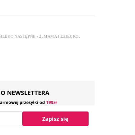
MLEKO NASTĘPNE - 2
,
MAMA I DZIECKO
,
 DO NEWSLETTERA
armowej przesyłki od
199zł
Zapisz się