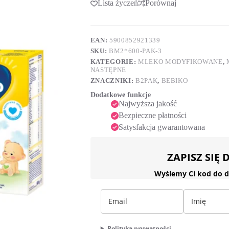
Lista życzeń
Porównaj
t
niemowląt
e
powyżej
r
6.
n
miesiąca
a
EAN:
5900852921339
życia
t
SKU:
BM2*600-PAK-3
600g
i
Zestaw
KATEGORIE:
MLEKO MODYFIKOWANE
,
v
3
NASTĘPNE
e
x
ZNACZNIKI:
B2PAK
,
BEBIKO
600
:
g
Dodatkowe funkcje
Najwyższa jakość
Bezpieczne płatności
Satysfakcja gwarantowana
ZAPISZ SIĘ
Wyślemy Ci kod do d
Polityka prywatności