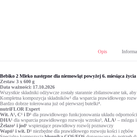
Opis
Informa
Bebiko 2 Mleko następne dla niemowląt powyżej 6. miesiąca życi
Zestaw 3 x 600 g
Data ważności: 17.10.2026
Wszystkie składniki odżywcze zostały starannie zbilansowane tak, ab
Kompletna kompozycja składników¹ dla wsparcia prawidłowego rozwo
Bardzo dobrze tolerowana już od pierwszej butelki⁴.
nutriFLOR Expert
Wit. A¹, C¹ i D¹
dla prawidłowego funkcjonowania układu odpornośc
DHA¹
dla wsparcia prawidłowego rozwoju wzroku³,
ALA¹
– mózgu i
Żelazo¹ i jod¹
wspierające prawidłowy rozwój poznawczy
Wapń¹ i wit. D¹
niezbędne dla prawidłowego rozwoju kości i zębów
Specjalna kompozycja
błonnika GOS/FOS
dopasowana do potrzeb dz