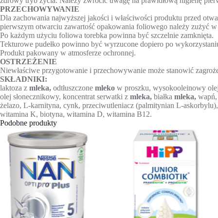
zdrowy tryb życia. Należy zwrócić uwagę na prawidłową higienę pier
PRZECHOWYWANIE
Dla zachowania najwyższej jakości i właściwości produktu przed ot
pierwszym otwarciu zawartość opakowania foliowego należy zużyć w c
Po każdym użyciu foliowa torebka powinna być szczelnie zamknięta.
Tekturowe pudełko powinno być wyrzucone dopiero po wykorzystaniu 
Produkt pakowany w atmosferze ochronnej.
OSTRZEŻENIE
Niewłaściwe przygotowanie i przechowywanie może stanowić zagrożen
SKŁADNIKI:
laktoza z
mleka,
odtłuszczone
mleko
w proszku, wysokooleinowy olej
olej słonecznikowy, koncentrat serwatki z
mleka,
białka
mleka,
wapń, 
żelazo, L-karnityna, cynk, przeciwutleniacz (palmitynian L-askorbylu
witamina K, biotyna, witamina D, witamina B12.
Podobne produkty