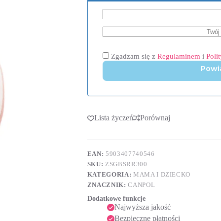
Zgadzam się z
Regulaminem
i
Poli
Powi
Lista życzeń
Porównaj
EAN:
5903407740546
SKU:
ZSGBSRR300
KATEGORIA:
MAMA I DZIECKO
ZNACZNIK:
CANPOL
Dodatkowe funkcje
Najwyższa jakość
Bezpieczne płatności