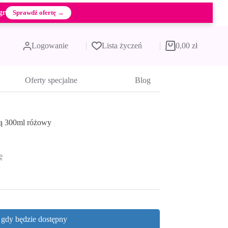
gr
Sprawdź ofertę →
Logowanie
Lista życzeń
0,00
zł
Koszyk
Oferty specjalne
Blog
ką 300ml różowy
ę
, gdy będzie dostępny