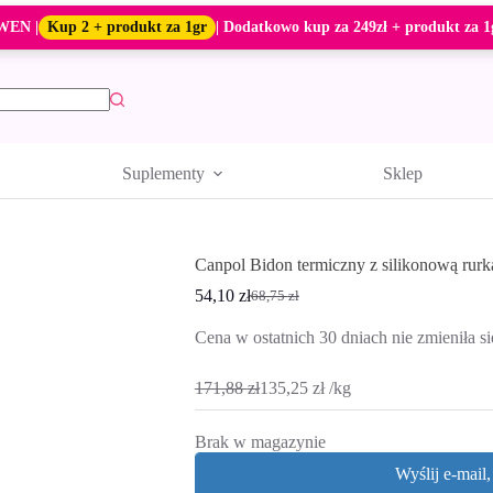
WEN |
Kup 2 + produkt za 1gr
| Dodatkowo kup za 249zł + produkt za 1
Suplementy
Sklep
Canpol Bidon termiczny z silikonową rur
54,10
zł
68,75
zł
Pierwotna
Aktualna
cena
cena
Cena w ostatnich 30 dniach nie zmieniła si
wynosiła:
wynosi:
68,75 zł.
54,10 zł.
171,88
zł
135,25
zł
/
kg
Brak w magazynie
Wyślij e-mail