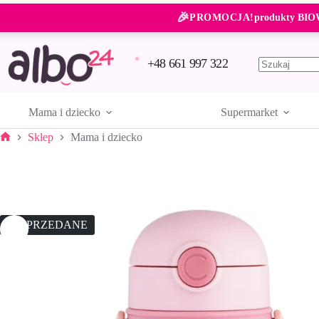
Przejdź
🎉
do
PROMOCJA!
produkty BIO
treści
+48 661 997 322
Brak
wyników
Mama i dziecko
Supermarket
Sklep
Mama i dziecko
Strona
główna
WYPRZEDANE