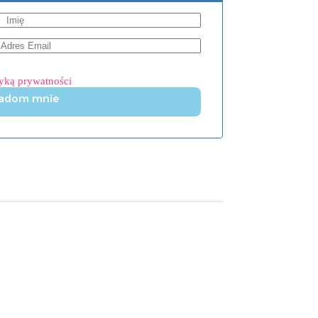
tyką prywatności
adom mnie