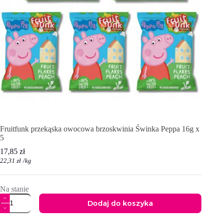
Fruitfunk przekąska owocowa brzoskwinia Świnka Peppa 16g x
5
17,85
zł
22,31
zł
/
kg
Na stanie
ilość
Dodaj do koszyka
Fruitfunk
przekąska
A