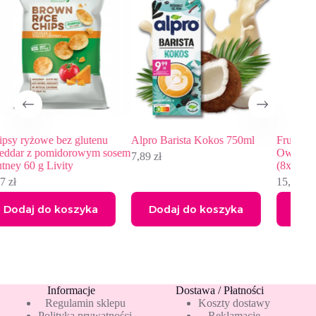
u
Alpro Barista Kokos 750ml
FruitFunk Świnka Peppa
sosem
Owocowa przekąska mango
7,89
zł
(8x10g)
15,49
zł
Dodaj do koszyka
Dodaj do koszyka
Informacje
Dostawa / Płatności
Regulamin sklepu
Koszty dostawy
Polityka prywatności
Reklamacje