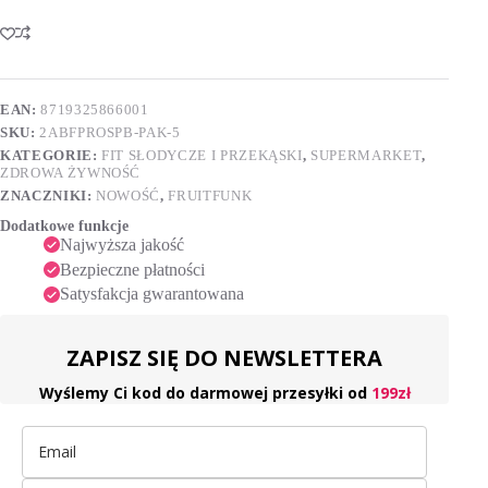
owocowa
l
brzoskwinia
t
Świnka
e
Peppa
r
16g
n
x
EAN:
8719325866001
a
5
SKU:
2ABFPROSPB-PAK-5
t
i
KATEGORIE:
FIT SŁODYCZE I PRZEKĄSKI
,
SUPERMARKET
,
v
ZDROWA ŻYWNOŚĆ
e
ZNACZNIKI:
NOWOŚĆ
,
FRUITFUNK
:
Dodatkowe funkcje
Najwyższa jakość
Bezpieczne płatności
Satysfakcja gwarantowana
ZAPISZ SIĘ DO NEWSLETTERA
Wyślemy Ci kod do darmowej przesyłki od
199zł