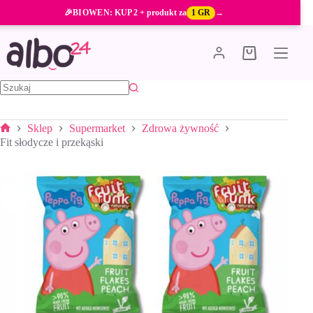
Przejdź
🎉
BIOWEN
: KUP 2 + produkt za
1 GR
→
do
treści
Koszyk
Brak
wyników
Sklep
Supermarket
Zdrowa żywność
Strona
Fit słodycze i przekąski
główna