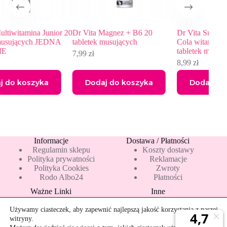
Junior 20
Dr Vita Magnez + B6 20
Dr Vita Suplement diety Dr
JEDNA
tabletek musujących
Cola witaminy E C B 20
tabletek musujących
7,99
zł
8,99
zł
ka
Dodaj do koszyka
Dodaj do koszyka
Informacje
Dostawa / Płatności
Regulamin sklepu
Koszty dostawy
Polityka prywatności
Reklamacje
Polityka Cookies
Zwroty
Rodo Albo24
Płatności
Ważne Linki
Inne
Blog
Pakiety 10 mleka
Nowości
Mapa strony
Używamy ciasteczek, aby zapewnić najlepszą jakość korzystania z naszej
Promocje
Rekomendowane
witryny.