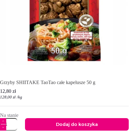
Grzyby SHIITAKE TaoTao całe kapelusze 50 g
12,80
zł
128,00
zł
/
kg
Na stanie
ilość
Dodaj do koszyka
Grzyby
SHIITAKE
A
TaoTao
l