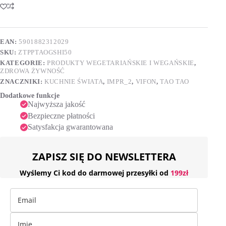
całe
t
kapelusze
e
50
r
g
n
EAN:
5901882312029
a
SKU:
ZTPPTAOGSHI50
t
i
KATEGORIE:
PRODUKTY WEGETARIAŃSKIE I WEGAŃSKIE
,
v
ZDROWA ŻYWNOŚĆ
e
ZNACZNIKI:
KUCHNIE ŚWIATA
,
IMPR_2
,
VIFON
,
TAO TAO
:
Dodatkowe funkcje
Najwyższa jakość
Bezpieczne płatności
Satysfakcja gwarantowana
ZAPISZ SIĘ DO NEWSLETTERA
Wyślemy Ci kod do darmowej przesyłki od
199zł