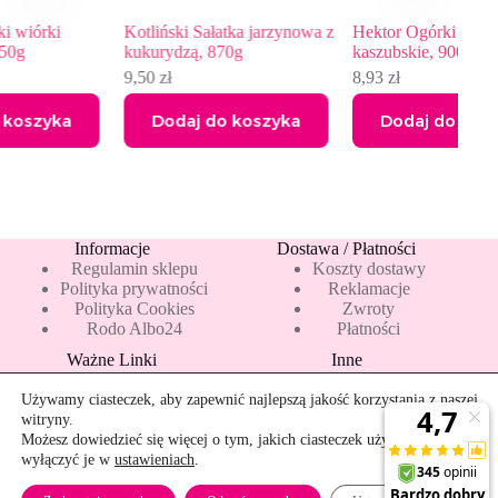
Kotliński Sałatka jarzynowa z
Hektor Ogórki konserwowe
kukurydzą, 870g
kaszubskie, 900ml
9,50
zł
8,93
zł
Dodaj do koszyka
Dodaj do koszyka
Informacje
Dostawa / Płatności
Regulamin sklepu
Koszty dostawy
Polityka prywatności
Reklamacje
Polityka Cookies
Zwroty
Rodo Albo24
Płatności
Ważne Linki
Inne
Blog
Pakiety 10 mleka
Nowości
Mapa strony
Używamy ciasteczek, aby zapewnić najlepszą jakość korzystania z naszej
Promocje
Rekomendowane
witryny.
Bestsellery
Kontakt
Możesz dowiedzieć się więcej o tym, jakich ciasteczek używamy, lub
wyłączyć je w
ustawieniach
.
Szybkie zwroty
Zamkn