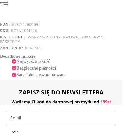
marchewką,
t
900ml
e
r
n
EAN:
5904747000697
a
SKU:
HZSALGM900
t
i
KATEGORIE:
WARZYWA KONSERWOWE
,
KONSERWY,
v
PASZTETY
e
ZNACZNIK:
HEKTOR
:
Dodatkowe funkcje
Najwyższa jakość
Bezpieczne płatności
Satysfakcja gwarantowana
ZAPISZ SIĘ DO NEWSLETTERA
Wyślemy Ci kod do darmowej przesyłki od
199zł