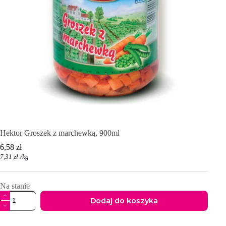
Hektor Groszek z marchewką, 900ml
6,58
zł
7,31
zł
/
kg
Na stanie
ilość
Dodaj do koszyka
Hektor
Groszek
A
z
l