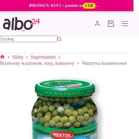
Przejdź
🎉
BIOWEN
: KUP 2 + produkt za
1 GR
→
do
treści
Koszyk
Brak
wyników
Sklep
Supermarket
Strona
Przetwory warzywne, sosy, konserwy
Warzywa konserwowe
główna