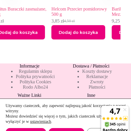
mażane,
Helcom Przecier pomidorowy
Barilla Collezione Makaron
500 g
Mezze Penne Tricolore 500g
3,85
zł
9,25
zł
4,50
zł
Pierwotna
Aktualna
cena
cena
ka
Dodaj do koszyka
Dodaj do koszyka
wynosiła:
wynosi:
4,50 zł.
3,85 zł.
Informacje
Dostawa / Płatności
Regulamin sklepu
Koszty dostawy
Polityka prywatności
Reklamacje
Polityka Cookies
Zwroty
Rodo Albo24
Płatności
Ważne Linki
Inne
Blog
Pakiety 10 mleka
Nowości
Mapa strony
Używamy ciasteczek, aby zapewnić najlepszą jakość korzystania z naszej
Promocje
Rekomendowane
witryny.
Bestsellery
Kontakt
Możesz dowiedzieć się więcej o tym, jakich ciasteczek używamy, lub
wyłączyć je w
ustawieniach
.
Szybkie zwroty
Helcom Wiśnie drylowane 720 ml