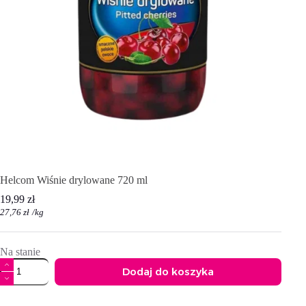
Helcom Wiśnie drylowane 720 ml
19,99
zł
27,76
zł
/
kg
Na stanie
ilość
Dodaj do koszyka
Helcom
Wiśnie
A
drylowane
l