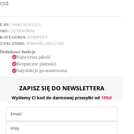
720
t
ml
e
r
n
EAN:
5908258302325
a
SKU:
2GTHWD680
t
i
KATEGORIA:
KOMPOTY
v
ZNACZNIKI:
NOWOŚĆ
,
HELCOM
e
Dodatkowe funkcje
:
Najwyższa jakość
Bezpieczne płatności
Satysfakcja gwarantowana
ZAPISZ SIĘ DO NEWSLETTERA
Wyślemy Ci kod do darmowej przesyłki od
199zł