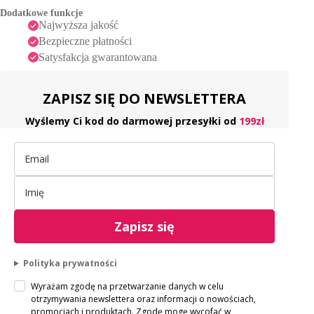
3,5
e
Dodatkowe funkcje
g)
:
Najwyższa jakość
Bezpieczne płatności
Satysfakcja gwarantowana
ZAPISZ SIĘ DO NEWSLETTERA
Wyślemy Ci kod do darmowej przesyłki od
199zł
Zapisz się
Polityka prywatności
Wyrażam zgodę na przetwarzanie danych w celu
otrzymywania newslettera oraz informacji o nowościach,
promocjach i produktach. Zgodę mogę wycofać w