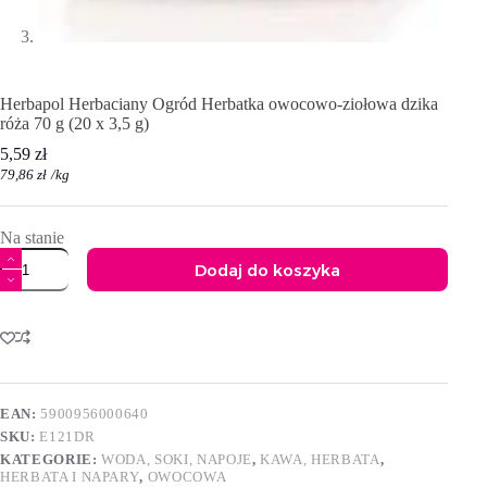
Herbapol Herbaciany Ogród Herbatka owocowo-ziołowa dzika
róża 70 g (20 x 3,5 g)
5,59
zł
79,86
zł
/
kg
Na stanie
ilość
Dodaj do koszyka
Herbapol
Herbaciany
A
Ogród
l
Herbatka
t
owocowo-
e
ziołowa
r
dzika
n
róża
EAN:
5900956000640
a
70
SKU:
E121DR
t
g
i
(20
KATEGORIE:
WODA, SOKI, NAPOJE
,
KAWA, HERBATA
,
x
v
HERBATA I NAPARY
,
OWOCOWA