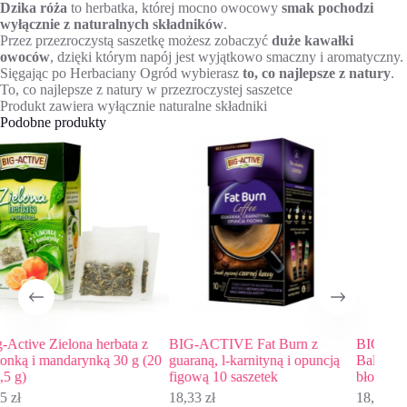
Dzika róża
to herbatka, której mocno owocowy
smak pochodzi
wyłącznie z naturalnych składników
.
Przez przezroczystą saszetkę możesz zobaczyć
duże kawałki
owoców
, dzięki którym napój jest wyjątkowo smaczny i aromatyczny.
Sięgając po Herbaciany Ogród wybierasz
to, co najlepsze z natury
.
To, co najlepsze z natury w przezroczystej saszetce
Produkt zawiera wyłącznie naturalne składniki
Podobne produkty
W
BIG-ACTIVE Fat Burn z
BIG-ACTIVE Digestive
Twi
0
guaraną, l-karnityną i opuncją
Balance z l-karnityną, cholerllą i
zio
figową 10 saszetek
błonnikiem 10 saszetek
gra
sas
18,33
zł
18,33
zł