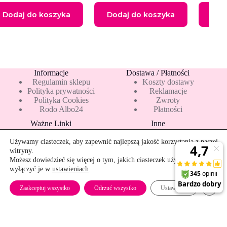
14,
Dodaj do koszyka
Dodaj do koszyka
Informacje
Dostawa / Płatności
Regulamin sklepu
Koszty dostawy
Polityka prywatności
Reklamacje
Polityka Cookies
Zwroty
Rodo Albo24
Płatności
Ważne Linki
Inne
Blog
Pakiety 10 mleka
Nowości
Mapa strony
Używamy ciasteczek, aby zapewnić najlepszą jakość korzystania z naszej
Promocje
Rekomendowane
witryny.
Bestsellery
Kontakt
Możesz dowiedzieć się więcej o tym, jakich ciasteczek używamy, lub
wyłączyć je w
ustawieniach
.
Szybkie zwroty
Zamkn
Zaakceptuj wszystko
Odrzuć wszystko
Ustawienia
Copyright © 2026 - albo24.pl