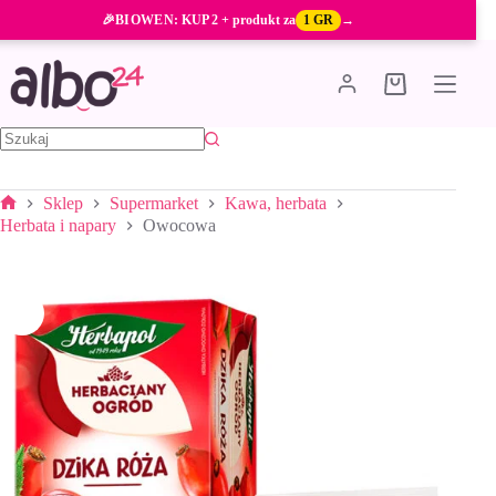
Przejdź
🎉
BIOWEN
: KUP 2 + produkt za
1 GR
→
do
treści
Koszyk
Brak
wyników
Sklep
Supermarket
Kawa, herbata
Strona
Herbata i napary
Owocowa
główna