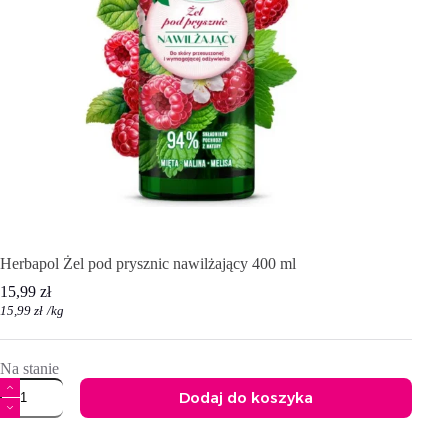
Herbapol Żel pod prysznic nawilżający 400 ml
15,99
zł
15,99
zł
/
kg
Na stanie
ilość
Dodaj do koszyka
Herbapol
Żel
A
pod
l