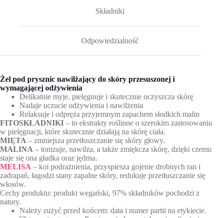
Składniki
Odpowiedzialność
Żel pod prysznic nawilżający do skóry
przesuszonej
i
wymagającej odżywienia
Delikatnie myje, pielęgnuje i skutecznie oczyszcza skórę
Nadaje uczucie odżywienia i nawilżenia
Relaksuje i odpręża przyjemnym zapachem słodkich malin
FITOSKŁADNIKI
– to ekstrakty roślinne o szerokim zastosowaniu
w pielęgnacji, które skutecznie działają na skórę ciała.
MIĘTA
– zmniejsza przetłuszczanie się skóry głowy.
MALINA
– tonizuje, nawilża, a także zmiękcza skórę, dzięki czemu
staje się ona gładka oraz jędrna.
MELISA
– koi podrażnienia, przyspiesza gojenie drobnych ran i
zadrapań, łagodzi stany zapalne skóry, redukuje przetłuszczanie się
włosów.
Cechy produktu: produkt wegański, 97% składników pochodzi z
natury.
Należy zużyć przed końcem: data i numer partii na etykiecie.