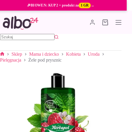
Przejdź
🎉
BIOWEN
: KUP 2 + produkt za
1 GR
→
do
treści
Koszyk
Brak
wyników
Sklep
Mama i dziecko
Kobieta
Uroda
Strona
Pielęgnacja
Żele pod prysznic
główna