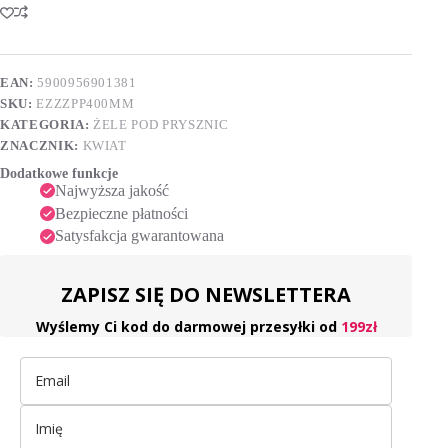
prysznic
t
nawilżający
e
400
r
ml
n
EAN:
5900956901381
a
SKU:
EZZZPP400MM
t
i
KATEGORIA:
ŻELE POD PRYSZNIC
v
ZNACZNIK:
KWIAT
e
Dodatkowe funkcje
:
Najwyższa jakość
Bezpieczne płatności
Satysfakcja gwarantowana
ZAPISZ SIĘ DO NEWSLETTERA
Wyślemy Ci kod do darmowej przesyłki od
199zł