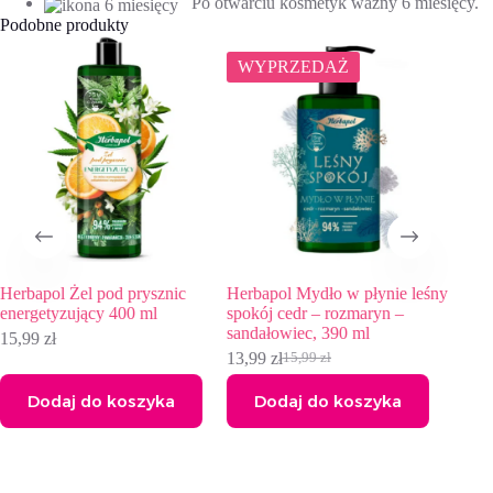
Po otwarciu kosmetyk ważny 6 miesięcy.
Podobne produkty
WYPRZEDAŻ
d prysznic
Herbapol Mydło w płynie leśny
Żel pod prysznic kr
400 ml
spokój cedr – rozmaryn –
cyklamen – frezja – 
sandałowiec, 390 ml
sandałowe, 740 ml
13,99
zł
16,99
zł
15,99
zł
Pierwotna
Aktualna
cena
cena
koszyka
Dodaj do koszyka
Dodaj do kosz
wynosiła:
wynosi:
15,99 zł.
13,99 zł.