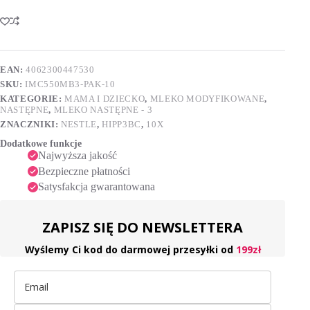
Combiotik
l
3
t
Produkt
e
na
r
bazie
n
mleka
EAN:
4062300447530
a
dla
SKU:
IMC550MB3-PAK-10
t
małych
i
dzieci
KATEGORIE:
MAMA I DZIECKO
,
MLEKO MODYFIKOWANE
,
po
v
NASTĘPNE
,
MLEKO NASTĘPNE - 3
1.
e
ZNACZNIKI:
NESTLE
,
HIPP3BC
,
10X
roku
:
Dodatkowe funkcje
10x550g
Najwyższa jakość
Bezpieczne płatności
Satysfakcja gwarantowana
ZAPISZ SIĘ DO NEWSLETTERA
Wyślemy Ci kod do darmowej przesyłki od
199zł