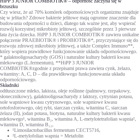
HiPP 3 JUNIOR COMBIOTIK® – odporność zaczyna się w
brzuszku
Czy wiesz, że aż 70% komórek odpornościowych organizmu znajduje
się w jelitach? Zdrowe bakterie jelitowe mają ogromne znaczenie dla
budowania odporności u dzieci, dlatego tak ważne jest, aby wspierać
rozwój korzystnej mikrobioty jelitowej, szczególnie przez 3 pierwsze
lata życia dziecka. HiPP 3 JUNIOR COMBIOTIK® zawiera unikalne
połączenie PRAEBIOTIK® i PROBIOTIK®*, przyczyniające się do
rozwoju zdrowej mikrobioty jelitowej, a także Complex Immuno**,
który wspiera prawidłowe funkcjonowanie układu odpornościowego.
* galaktooligosacharydy (GOS) i naturalne kultury bakterii kwasu
mlekowego (L.fermentum), **HiPP 3 JUNIOR
COMBIOTIK®zgodnie z przepisami prawa zawiera cynk, żelazo,
witaminy: A, C, D – dla prawidłowego funkcjonowania układu
odpornościowego.
Składniki
odtłuszczone mleko, laktoza, oleje roślinne (palmowy, rzepakowy,
słonecznikowy), galaktooligosacharydy z laktozy, cytrynian potasu,
sole wapniowe kwasu cytrynowego, sole wapniowe kwasu
ortofosforowego, olej rybi, siarczan cynku, witamina C, siarczan
żelaza (II), jodan potasu, biotyna, naturalne kultury bakterii kwasu
mlekowego¹, witamina B₂, witamina A, L-metylotetrafolian wapnia²,
witamina D, witamina B₁₂,
¹Limosilactobacillus fermentum CECT5716,
²L-metylofolian wapnia = Metafolin