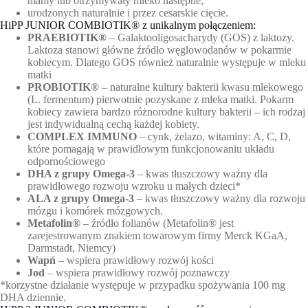
mamy lub otrzymywały mleko następne,
urodzonych naturalnie i przez cesarskie cięcie.
HiPP JUNIOR COMBIOTIK® z unikalnym połączeniem:
PRAEBIOTIK®
– Galaktooligosacharydy (GOS) z laktozy.
Laktoza stanowi główne źródło węglowodanów w pokarmie
kobiecym. Dlatego GOS również naturalnie występuje w mleku
matki
PROBIOTIK®
– naturalne kultury bakterii kwasu mlekowego
(L. fermentum) pierwotnie pozyskane z mleka matki. Pokarm
kobiecy zawiera bardzo różnorodne kultury bakterii – ich rodzaj
jest indywidualną cechą każdej kobiety.
COMPLEX IMMUNO
– cynk, żelazo, witaminy: A, C, D,
które pomagają w prawidłowym funkcjonowaniu układu
odpornościowego
DHA z grupy Omega-3
– kwas tłuszczowy ważny dla
prawidłowego rozwoju wzroku u małych dzieci*
ALA z grupy Omega-3
– kwas tłuszczowy ważny dla rozwoju
mózgu i komórek mózgowych.
Metafolin®
– źródło folianów (Metafolin® jest
zarejestrowanym znakiem towarowym firmy Merck KGaA,
Darmstadt, Niemcy)
Wapń
– wspiera prawidłowy rozwój kości
Jod
– wspiera prawidłowy rozwój poznawczy
*korzystne działanie występuje w przypadku spożywania 100 mg
DHA dziennie.