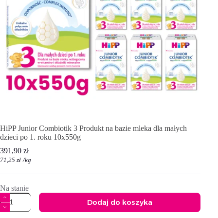
HiPP Junior Combiotik 3 Produkt na bazie mleka dla małych
dzieci po 1. roku 10x550g
391,90
zł
71,25
zł
/
kg
Na stanie
ilość
Dodaj do koszyka
HiPP
Junior
A