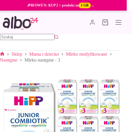
Przejdź
🎉
BIOWEN
: KUP 2 + produkt za
1 GR
→
do
treści
Koszyk
Brak
wyników
Sklep
Mama i dziecko
Mleko modyfikowane
Strona
Następne
Mleko następne - 3
główna