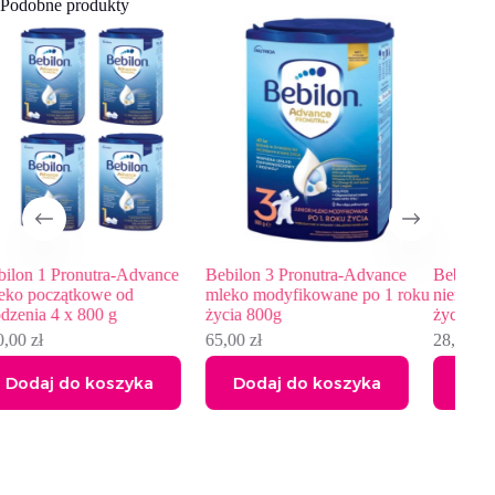
Podobne produkty
nce
Bebilon 3 Pronutra-Advance
Bebiko 2 Mleko następne dla
mleko modyfikowane po 1 roku
niemowląt powyżej 6. miesiąca
życia 800g
życia, 350 g
65,00
zł
28,42
zł
Dodaj do koszyka
Dodaj do koszyka