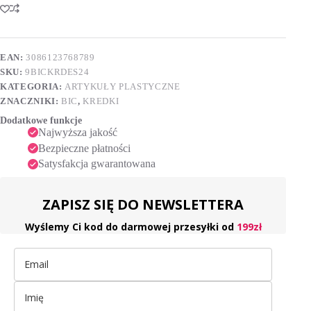
Smooth
t
24
e
kolory
r
n
EAN:
3086123768789
a
SKU:
9BICKRDES24
t
i
KATEGORIA:
ARTYKUŁY PLASTYCZNE
v
ZNACZNIKI:
BIC
,
KREDKI
e
Dodatkowe funkcje
:
Najwyższa jakość
Bezpieczne płatności
Satysfakcja gwarantowana
ZAPISZ SIĘ DO NEWSLETTERA
Wyślemy Ci kod do darmowej przesyłki od
199zł