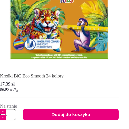
Kredki BiC Eco Smooth 24 kolory
17,39
zł
86,95
zł
/
kg
Na stanie
ilość
Dodaj do koszyka
Kredki
BiC
A
Eco
l