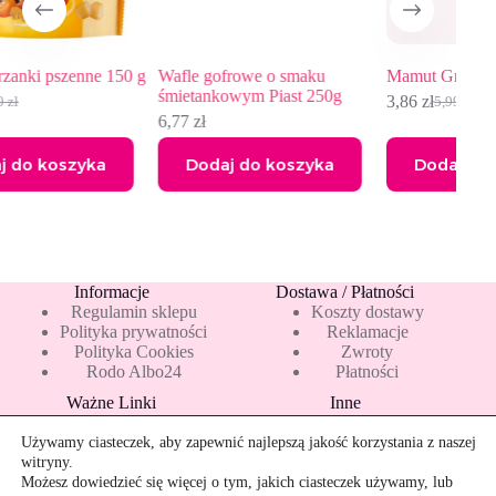
50 g
Wafle gofrowe o smaku
Mamut Groszek ptysiowy 80 g
śmietankowym Piast 250g
3,86
zł
5,99
zł
Pierwotna
Aktualna
6,77
zł
cena
cena
wynosiła:
wynosi:
Dodaj do koszyka
Dodaj do koszyka
5,99 zł.
3,86 zł.
Informacje
Dostawa / Płatności
Regulamin sklepu
Koszty dostawy
Polityka prywatności
Reklamacje
Polityka Cookies
Zwroty
Rodo Albo24
Płatności
Ważne Linki
Inne
Blog
Pakiety 10 mleka
Nowości
Mapa strony
Używamy ciasteczek, aby zapewnić najlepszą jakość korzystania z naszej
Promocje
Rekomendowane
witryny.
Bestsellery
Kontakt
Możesz dowiedzieć się więcej o tym, jakich ciasteczek używamy, lub