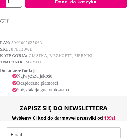
Dodaj do koszyka
Mamut
Biszkopty
A
wrocławskie
l
120
t
g
e
r
n
EAN:
5900697025063
a
SKU:
8PB120WB
t
i
KATEGORIA:
CIASTKA, BISZKOPTY, PIERNIKI
v
ZNACZNIK:
MAMUT
e
Dodatkowe funkcje
:
Najwyższa jakość
Bezpieczne płatności
Satysfakcja gwarantowana
ZAPISZ SIĘ DO NEWSLETTERA
Wyślemy Ci kod do darmowej przesyłki od
199zł