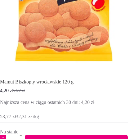
Mamut Biszkopty wrocławskie 120 g
4,20
zł
6,99
zł
Pierwotna
Aktualna
cena
cena
Najniższa cena w ciągu ostatnich 30 dni:
4,20
zł
wynosiła:
wynosi:
6,99 zł.
4,20 zł.
53,77
zł
32,31
zł
/
kg
Na stanie
ilość