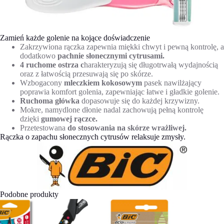
Zamień każde golenie na kojące doświadczenie
Zakrzywiona rączka zapewnia miękki chwyt i pewną kontrolę, a
dodatkowo
pachnie słonecznymi cytrusami.
4 ruchome ostrza c
harakteryzują się długotrwałą wydajnością
oraz z łatwością przesuwają się po skórze.
Wzbogacony
mleczkiem kokosowym
pasek nawilżający
poprawia komfort golenia, zapewniając łatwe i gładkie golenie.
Ruchoma główka
dopasowuje się do każdej krzywizny.
Mokre, namydlone dłonie nadal zachowują pełną kontrolę
dzięki
gumowej rączce.
Przetestowana
do stosowania na skórze wrażliwej.
Rączka o zapachu słonecznych cytrusów relaksuje zmysły.
Podobne produkty