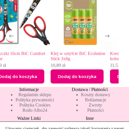
fort
Klej w sztyfcie BiC Ecolution
Kredki BiC Eco Smooth 12
Stick 3x8g
kolorów
10,89
zł
11,51
zł
Dodaj do koszyka
Dodaj do koszyka
Informacje
Dostawa / Płatności
Regulamin sklepu
Koszty dostawy
Polityka prywatności
Reklamacje
Polityka Cookies
Zwroty
Rodo Albo24
Płatności
Ważne Linki
Inne
Blog
Pakiety 10 mleka
Nowości
Mapa strony
Używamy ciasteczek, aby zapewnić najlepszą jakość korzystania z naszej