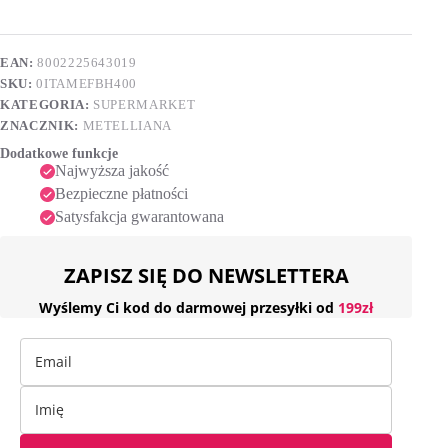
„Jaś”,
e
400g
r
n
EAN:
8002225643019
a
SKU:
0ITAMEFBH400
t
i
KATEGORIA:
SUPERMARKET
v
ZNACZNIK:
METELLIANA
e
Dodatkowe funkcje
:
Najwyższa jakość
Bezpieczne płatności
Satysfakcja gwarantowana
ZAPISZ SIĘ DO NEWSLETTERA
Wyślemy Ci kod do darmowej przesyłki od
199zł