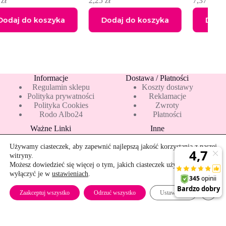
2,25
zł
7,37
zł
a
Dodaj do koszyka
Dodaj do koszyka
Informacje
Dostawa / Płatności
Regulamin sklepu
Koszty dostawy
Polityka prywatności
Reklamacje
Polityka Cookies
Zwroty
Rodo Albo24
Płatności
Ważne Linki
Inne
Blog
Pakiety 10 mleka
Nowości
Mapa strony
Używamy ciasteczek, aby zapewnić najlepszą jakość korzystania z naszej
Promocje
Rekomendowane
witryny.
Bestsellery
Kontakt
Możesz dowiedzieć się więcej o tym, jakich ciasteczek używamy, lub
wyłączyć je w
ustawieniach
.
Szybkie zwroty
Zamkn
Zaakceptuj wszystko
Odrzuć wszystko
Ustawienia
Copyright © 2026 - albo24.pl