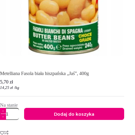
Metelliana Fasola biała hiszpańska „Jaś”, 400g
5,70
zł
14,25
zł
/
kg
Na stanie
ilość
Dodaj do koszyka
Metelliana
Fasola
A
biała
l
hiszpańska
t