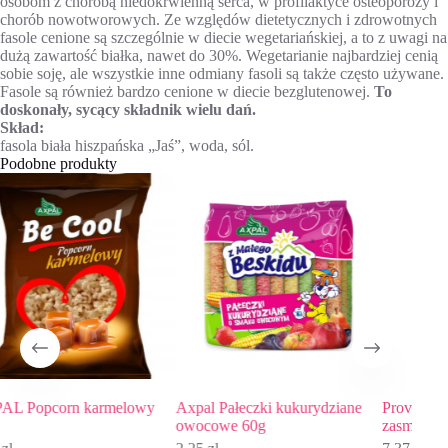
osobom z chorobą niedokrwienną serca, w profilaktyce osteoporozy i
chorób nowotworowych. Ze względów dietetycznych i zdrowotnych
fasole cenione są szczególnie w diecie wegetariańskiej, a to z uwagi na
dużą zawartość białka, nawet do 30%. Wegetarianie najbardziej cenią
sobie soję, ale wszystkie inne odmiany fasoli są także często używane.
Fasole są również bardzo cenione w diecie bezglutenowej.
To
doskonały, sycący składnik wielu dań.
Skład:
fasola biała hiszpańska „Jaś”, woda, sól.
Podobne produkty
lowy
Axpal Pałeczki kukurydziane
Provitus Marchewka
owocowe 60g
zasmażana, 480g