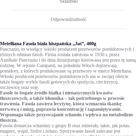
Składniki
Odpowiedzialność
Metelliana Fasola biała hiszpańska „Jaś”, 400g
Pancrazio, to wiodący włoski producent przetworów pomidorowych i
różnych odmian fasoli. Firma została założona w 1930 r. przez
Annibale Pancrazio i do dnia dzisiejszego kierowana jest przez tę samą
rodzinę. W rejonie Campanii, na południu Włoch dojrzewają
pomidory, z których produkowane są przetwory w marce Metteliana.
Włoski producent przetworów pomidorowych ma w swojej ofercie
także bogaty wybór fasoli gotowych do spożycia, ciecierzycę,
soczewicę oraz soję.
Fasole to bogate źródło białka i nienasyconych kwasów
tłuszczowych, a także błonnika – tak potrzebnego w procesie
trawienia. Fasola zawiera lecytynę, która wzmacnia tkankę
nerwową i mózg, poprawia koncentrację i zapamiętywanie.
Wspomaga także przyswajanie witamin i wpływa na metabolizm
tłuszczu.
Fasola dostarcza witaminy z grupy B oraz minerały, takie, jak potas,
magnez, wapń, fosfor i żelazo. Spożywanie fasoli zalecane jest