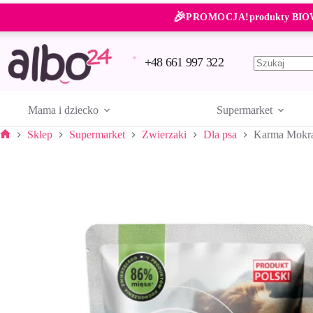
Przejdź
🎉
do
PROMOCJA!
produkty BIO
treści
+48 661 997 322
Brak
wyników
Mama i dziecko
Supermarket
Sklep
Supermarket
Zwierzaki
Dla psa
Karma Mokr
Strona
główna