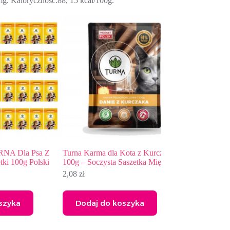
mg. Kaloryczność:88, 15 kcal/100g.
a Psa Z
Turna Karma dla Kota z Kurczakiem
Zestaw TURNA Dzic
g Polski
100g – Soczysta Saszetka Mięsna
saszetki
2,08
zł
5,19
zł
Dodaj do koszyka
Dodaj do kos