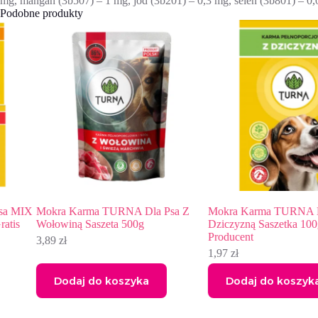
mg, mangan (3b507) – 1 mg, jod (3b201) – 0,3 mg, selen (3b801) – 0
Podobne produkty
Mokra Karma TURNA Dla Psa Z
Mokra Karma TURNA Dla Psa
Wołowiną Saszeta 500g
Dziczyzną Saszetka 100g Polsk
Producent
3,89
zł
1,97
zł
Dodaj do koszyka
Dodaj do koszyka