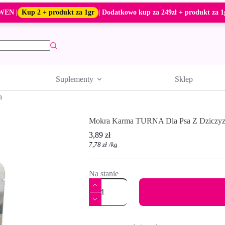
WEN |
Kup 2 + produkt za 1gr
| Dodatkowo kup za 249zł + produkt za 1
Suplementy
Sklep
a
Mokra Karma TURNA Dla Psa Z Dziczyzn
3,89
zł
7,78
zł
/
kg
Na stanie
ilość
Mokra
Karma
TURNA
A
Dla
l
Psa