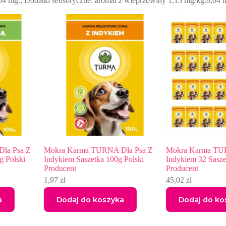
,04 mg., Dodatki sensoryczne: aromat z wieprzowiny 1,15 mg/kg.0,04 
 Z
Mokra Karma TURNA Dla Psa Z
Mokra Karma TURNA Dl
i
Indykiem Saszetka 100g Polski
Indykiem 32 Saszetki 100
Producent
Producent
1,97
zł
45,02
zł
Dodaj do koszyka
Dodaj do koszyka