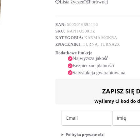
Lista życzeń
Porównaj
t
Z
e
Dziczyzną
r
Saszeta
n
500g
a
EAN:
5905616895116
t
SKU:
KAPITU500DZ
i
KATEGORIA:
KARMA MOKRA
v
ZNACZNIKI:
TURNA
,
TURNA2X
e
:
Dodatkowe funkcje
Najwyższa jakość
Bezpieczne płatności
Satysfakcja gwarantowana
ZAPISZ SIĘ
Wyślemy Ci kod do d
Polityka prywatności