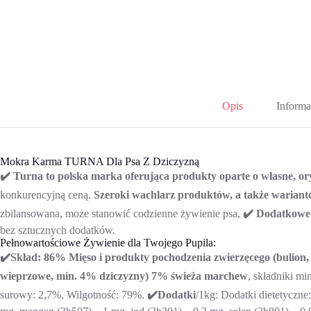
Opis
Informa
Mokra Karma TURNA Dla Psa Z Dziczyzną
✔️ Turna to polska marka oferująca produkty oparte o własne, or
konkurencyjną ceną.
Szeroki wachlarz produktów, a także wariant
zbilansowana, może stanowić codzienne żywienie psa,
✔️ Dodatkowe
bez sztucznych dodatków.
Pełnowartościowe Żywienie dla Twojego Pupila:
✔️Skład: 86% Mięso i produkty pochodzenia zwierzęcego (buli
wieprzowe, min. 4% dziczyzny) 7% świeża marchew
, składniki mi
surowy: 2,7%, Wilgotność: 79%.
✔️Dodatki
/1kg: Dodatki dietetyczn