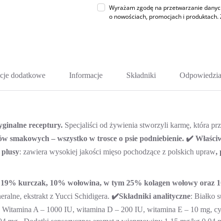
Wyrażam zgodę na przetwarzanie danych 
o nowościach, promocjach i produktac
cje dodatkowe
Informacje
Składniki
Odpowiedzia
yginalne receptury.
Specjaliści od żywienia stworzyli karmę, która pr
ów smakowych – wszystko w trosce o psie podniebienie.
✔️ Właściw
 plusy
: zawiera wysokiej jakości mięso pochodzące z polskich upraw
,
on, 19% kurczak, 10% wołowina, w tym 25% kolagen wołowy oraz
neralne, ekstrakt z Yucci Schidigera.
✔️Składniki analityczne
: Białko 
e: Witamina A – 1000 IU, witamina D – 200 IU, witamina E – 10 mg, c