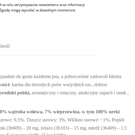
w celu otrzymywania newslettera oraz informacji
h. Zgodę mogę wycofać w dowolnym momencie
lność
zypadnie do gustu każdemu psu, a jednocześnie zadowoli klienta
ości:
karma dla dorosłych psów wszystkich ras., dobrze
 produkt polski,
aromatyczny i smaczny, atrakcyjny zapach i smak ,
 10% wątroba wołowa, 7% wieprzowina, w tym 100% nerki
surowe: 9,5%, Tłuszcz surowy: 3%, Włókno surowe: <1%, Popiół
ynk (3b609) – 20 mg, żelazo (3b103) – 15 mg, miedź (3b409) – 1,5