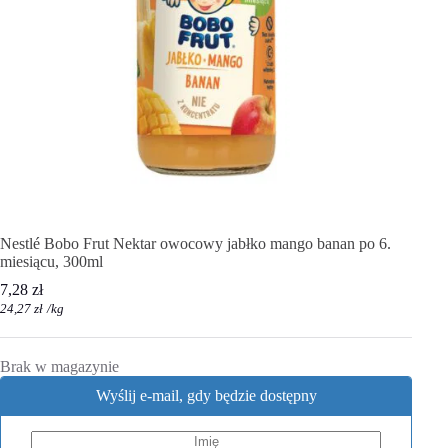
Nestlé Bobo Frut Nektar owocowy jabłko mango banan po 6.
miesiącu, 300ml
7,28
zł
24,27
zł
/
kg
Brak w magazynie
Wyślij e-mail, gdy będzie dostępny