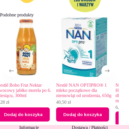
Podobne produkty
ar
Nestlé NAN OPTIPRO® 1
Nestlé NAN OPTIPRO Plus
 po 6.
mleko początkowe dla
HMO Mleko następne w pły
niemowląt od urodzenia, 650g
dla niemowląt powyżej 6.
miesiąca, 200ml
40,50
zł
6,50
zł
ka
Dodaj do koszyka
Dodaj do koszyka