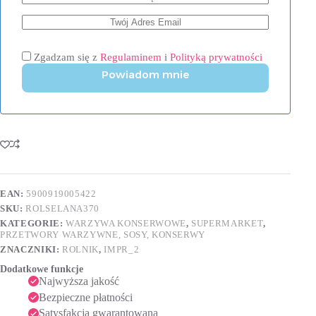
Zgadzam się z
Regulaminem
i
Polityką prywatności
Powiadom mnie
EAN:
5900919005422
SKU:
ROLSELANA370
KATEGORIE:
WARZYWA KONSERWOWE
,
SUPERMARKET
,
PRZETWORY WARZYWNE, SOSY, KONSERWY
ZNACZNIKI:
ROLNIK
,
IMPR_2
Dodatkowe funkcje
Najwyższa jakość
Bezpieczne płatności
Satysfakcja gwarantowana