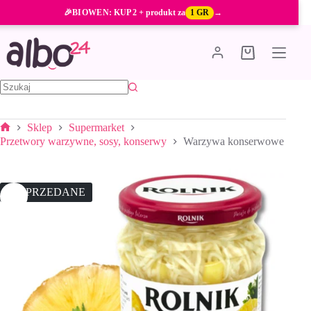
Przejdź
🎉
BIOWEN
: KUP 2 + produkt za
1 GR
→
do
treści
Koszyk
Brak
wyników
Sklep
Supermarket
Strona
Przetwory warzywne, sosy, konserwy
Warzywa konserwowe
główna
WYPRZEDANE