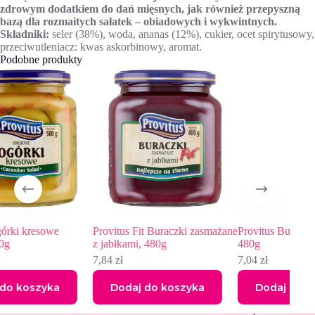
zdrowym dodatkiem do dań mięsnych, jak również przepyszną
bazą dla rozmaitych sałatek – obiadowych i wykwintnych.
Składniki:
seler (38%), woda, ananas (12%), cukier, ocet spirytusowy,
przeciwutleniacz: kwas askorbinowy, aromat.
Podobne produkty
Provitus Fit Buraczki zasmażane
Provitus Buraczki zasmażane,
z jabłkami, 480g
480g
c
7,84
zł
7,04
zł
Dodaj do koszyka
Dodaj do koszyka