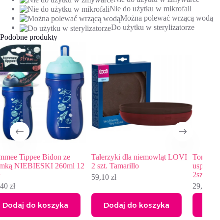
Nie do użytku w mikrofali
Można polewać wrzącą wodą
Do użytku w sterylizatorze
Podobne produkty
Talerzyki dla niemowląt LOVI
Tommee Tippee Smoczek
Smo
2 szt. Tamarillo
uspokajający Night time 6-18m
dyn
2szt RÓŻNE WZORY
Wild
59,10
zł
29,60
zł
29,
Dodaj do koszyka
Dodaj do koszyka