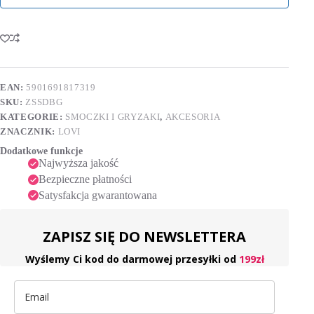
EAN:
5901691817319
SKU:
ZSSDBG
KATEGORIE:
SMOCZKI I GRYZAKI
,
AKCESORIA
ZNACZNIK:
LOVI
Dodatkowe funkcje
Najwyższa jakość
Bezpieczne płatności
Satysfakcja gwarantowana
ZAPISZ SIĘ DO NEWSLETTERA
Wyślemy Ci kod do darmowej przesyłki od
199zł