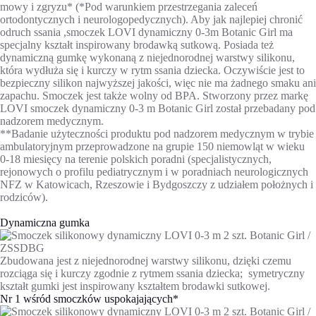
mowy i zgryzu* (*Pod warunkiem przestrzegania zaleceń
ortodontycznych i neurologopedycznych). Aby jak najlepiej chronić
odruch ssania ,smoczek LOVI dynamiczny 0-3m Botanic Girl ma
specjalny kształt inspirowany brodawką sutkową. Posiada też
dynamiczną gumkę wykonaną z niejednorodnej warstwy silikonu,
która wydłuża się i kurczy w rytm ssania dziecka. Oczywiście jest to
bezpieczny silikon najwyższej jakości, więc nie ma żadnego smaku ani
zapachu. Smoczek jest także wolny od BPA. Stworzony przez markę
LOVI smoczek dynamiczny 0-3 m Botanic Girl został przebadany pod
nadzorem medycznym.
**Badanie użyteczności produktu pod nadzorem medycznym w trybie
ambulatoryjnym przeprowadzone na grupie 150 niemowląt w wieku
0-18 miesięcy na terenie polskich poradni (specjalistycznych,
rejonowych o profilu pediatrycznym i w poradniach neurologicznych
NFZ w Katowicach, Rzeszowie i Bydgoszczy z udziałem położnych i
rodziców).
Dynamiczna gumka
Zbudowana jest z niejednorodnej warstwy silikonu, dzięki czemu
rozciąga się i kurczy zgodnie z rytmem ssania dziecka; symetryczny
kształt gumki jest inspirowany kształtem brodawki sutkowej.
Nr 1 wśród smoczków uspokajających*