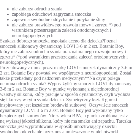
nie zaburza odruchu ssania
zapobiega odruchowi zagryzania smoczka
zapewnia swobodne oddychanie i połykanie śliny
nie zaburza prawidłowego rozwoju mowy i zgryzu *) pod
warunkiem przestrzegania zaleceń ortodontycznych i
neurologopedycznych
Szukasz dobrego smoczka uspokajającego dla dziecka?Poznaj
smoczek silikonowy dynamiczny LOVI 3-6 m 2 szt. Botanic Boy,
który nie zaburza odruchu ssania oraz naturalnego rozwoju mowy i
zgryzu* (*pod warunkiem przestrzegania zaleceń ortodontycznych i
neurologopedycznych).
Prezentowany z dumą przez markę LOVI smoczek dynamiczny 3-6 m
2 szt. Botanic Boy powstał we współpracy z neurologopedami. Został
także przebadany pod nadzorem medycznym**Na czym polega
ochrona odruchu ssania? Wyposażyliśmy smoczek LOVI dynamiczny
3-6 m 2 szt. Botanic Boy w gumkę wykonaną z niejednorodnej
warstwy silikonu, który pracuje w sposób dynamiczny, czyli wydłuża
się i kurczy w rytm ssania dziecka. Symetryczny kształt gumki
inspirowany jest kształtem brodawki sutkowej. Oczywiście smoczek
dynamiczny LOVI 3-6 m 2 szt. Botanic Boy jest wykonany tylko
bezpiecznych surowców. Nie zawiera BPA, a gumka zrobiona jest z
najwyższej jakości silikonu, który nie ma smaku ani zapachu. Tarczka
smoczka jest wyprofilowana w sposób umożliwiający dziecku
swobodne oddychanie przez nos a umieszczone w niej otworki