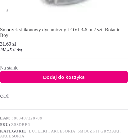
Smoczek silikonowy dynamiczny LOVI 3-6 m 2 szt. Botanic
Boy
31,69
zł
158,45
zł
/
kg
Na stanie
Dodaj do koszyka
A
l
t
e
r
n
EAN:
5903407228709
a
SKU:
ZSSDBB6
t
i
KATEGORIE:
BUTELKI I AKCESORIA
,
SMOCZKI I GRYZAKI
,
v
AKCESORIA