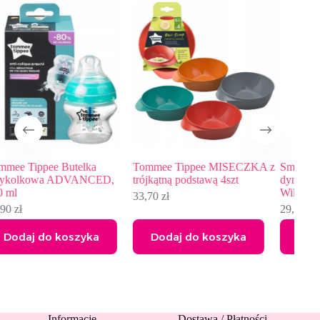
W
Tommee Tippee MISECZKA z
Smoczek silikonowy
Pel
trójkątną podstawą 4szt
dynamiczny LOVI 0-3 m 2 szt.
dzi
Wild Soul Girl
33,70
zł
22
29,34
zł
Dodaj do koszyka
Dodaj do koszyka
Informacje
Dostawa / Płatności