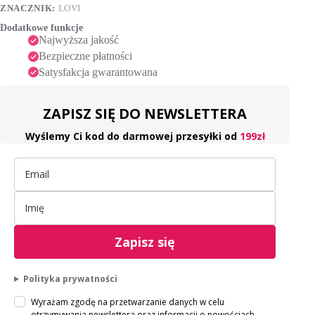
e
ZNACZNIK:
LOVI
:
Dodatkowe funkcje
Najwyższa jakość
Bezpieczne płatności
Satysfakcja gwarantowana
ZAPISZ SIĘ DO NEWSLETTERA
Wyślemy Ci kod do darmowej przesyłki od
199zł
Zapisz się
Polityka prywatności
Wyrażam zgodę na przetwarzanie danych w celu
otrzymywania newslettera oraz informacji o nowościach,