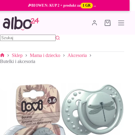
Przejdź
🎉
BIOWEN
: KUP 2 + produkt za
1 GR
→
do
treści
Koszyk
Brak
wyników
Sklep
Mama i dziecko
Akcesoria
Strona
Butelki i akcesoria
główna