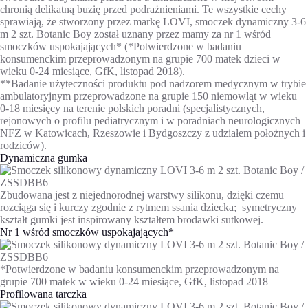
chronią delikatną buzię przed podrażnieniami. Te wszystkie cechy
sprawiają, że stworzony przez markę LOVI, smoczek dynamiczny 3-6
m 2 szt. Botanic Boy został uznany przez mamy za nr 1 wśród
smoczków uspokajających* (*Potwierdzone w badaniu
konsumenckim przeprowadzonym na grupie 700 matek dzieci w
wieku 0-24 miesiące, GfK, listopad 2018).
**Badanie użyteczności produktu pod nadzorem medycznym w trybie
ambulatoryjnym przeprowadzone na grupie 150 niemowląt w wieku
0-18 miesięcy na terenie polskich poradni (specjalistycznych,
rejonowych o profilu pediatrycznym i w poradniach neurologicznych
NFZ w Katowicach, Rzeszowie i Bydgoszczy z udziałem położnych i
rodziców).
Dynamiczna gumka
Zbudowana jest z niejednorodnej warstwy silikonu, dzięki czemu
rozciąga się i kurczy zgodnie z rytmem ssania dziecka; symetryczny
kształt gumki jest inspirowany kształtem brodawki sutkowej.
Nr 1 wśród smoczków uspokajających*
*Potwierdzone w badaniu konsumenckim przeprowadzonym na
grupie 700 matek w wieku 0-24 miesiące, GfK, listopad 2018
Profilowana tarczka