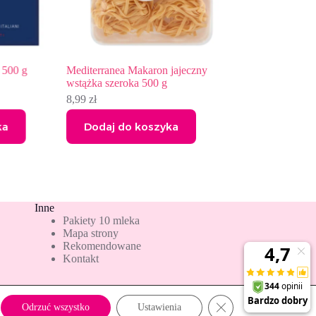
0 g
Mediterranea Makaron jajeczny
Barilla Collezione 
wstążka szeroka 500 g
Casarecce 500 g
8,99
zł
9,25
zł
Dodaj do koszyka
Dodaj do kos
Inne
Pakiety 10 mleka
Mapa strony
Rekomendowane
Kontakt
Zamknij panel powiado
Odrzuć wszystko
Ustawienia
Copyright © 2026 - albo24.pl