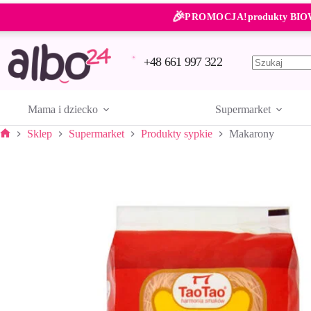
Przejdź
🎉
do
PROMOCJA!
produkty BIO
treści
+48 661 997 322
Brak
wyników
Mama i dziecko
Supermarket
Sklep
Supermarket
Produkty sypkie
Makarony
Strona
główna