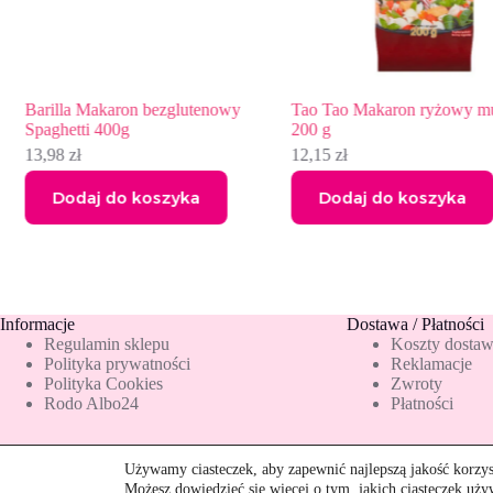
Barilla Makaron bezglutenowy
Tao Tao Makaron ryżowy musze
Spaghetti 400g
200 g
13,98
zł
12,15
zł
Dodaj do koszyka
Dodaj do koszyka
Informacje
Dostawa / Płatności
Regulamin sklepu
Koszty dosta
Polityka prywatności
Reklamacje
Polityka Cookies
Zwroty
Rodo Albo24
Płatności
Używamy ciasteczek, aby zapewnić najlepszą jakość korzyst
Możesz dowiedzieć się więcej o tym, jakich ciasteczek uż