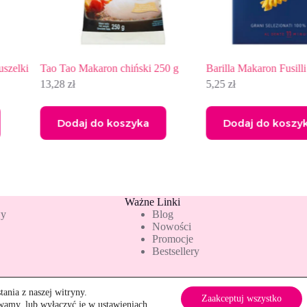
lki
Tao Tao Makaron chiński 250 g
Barilla Makaron Fusilli 50
13,28
zł
5,25
zł
Dodaj do koszyka
Dodaj do koszyka
Ważne Linki
wy
Blog
Nowości
Promocje
Bestsellery
ania z naszej witryny.
Zaakceptuj wszystko
Szybkie zwroty
ywamy, lub wyłączyć je w
ustawieniach
.