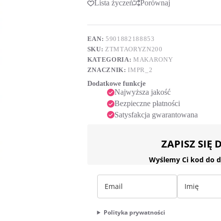
Lista życzeń
Porównaj
t
200
e
g
r
n
a
EAN:
5901882188853
t
SKU:
ZTMTAORYZN200
i
KATEGORIA:
MAKARONY
v
ZNACZNIK:
IMPR_2
e
:
Dodatkowe funkcje
Najwyższa jakość
Bezpieczne płatności
Satysfakcja gwarantowana
ZAPISZ SIĘ
Wyślemy Ci kod do d
Polityka prywatności