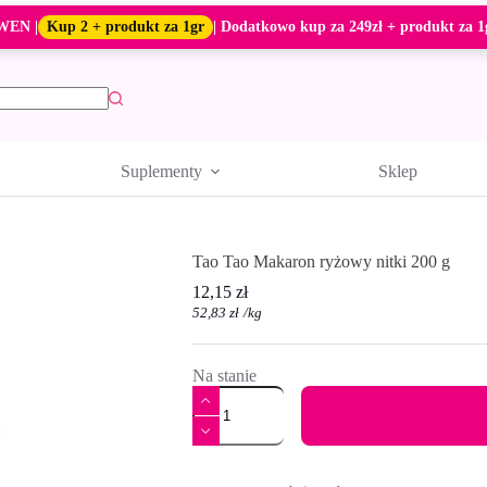
WEN |
Kup 2 + produkt za 1gr
| Dodatkowo kup za 249zł + produkt za 1
Suplementy
Sklep
Tao Tao Makaron ryżowy nitki 200 g
12,15
zł
52,83
zł
/
kg
Na stanie
ilość
Tao
Tao
Makaron
A
ryżowy
l
nitki