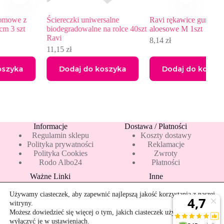
Ściereczki uniwersalne
Ravi rękawice gumowe
O
biodegradowalne na rolce 40szt
aloesowe M 1szt
M
Ravi
8,14
zł
8
11,15
zł
Dodaj do koszyka
Dodaj do koszyka
Informacje
Dostawa / Płatności
Regulamin sklepu
Koszty dostawy
Polityka prywatności
Reklamacje
Polityka Cookies
Zwroty
Rodo Albo24
Płatności
Ważne Linki
Inne
Blog
Pakiety 10 mleka
Nowości
Mapa strony
Używamy ciasteczek, aby zapewnić najlepszą jakość korzystania z naszej
Promocje
Rekomendowane
witryny.
Bestsellery
Kontakt
Możesz dowiedzieć się więcej o tym, jakich ciasteczek używamy, lub
wyłączyć je w
ustawieniach
.