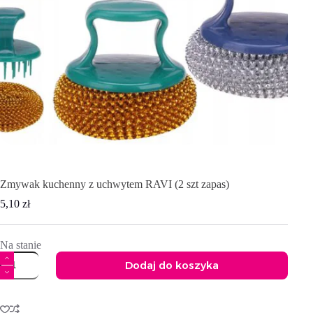
Zmywak kuchenny z uchwytem RAVI (2 szt zapas)
5,10
zł
Na stanie
ilość
Dodaj do koszyka
Zmywak
kuchenny
A
z
l
uchwytem
t