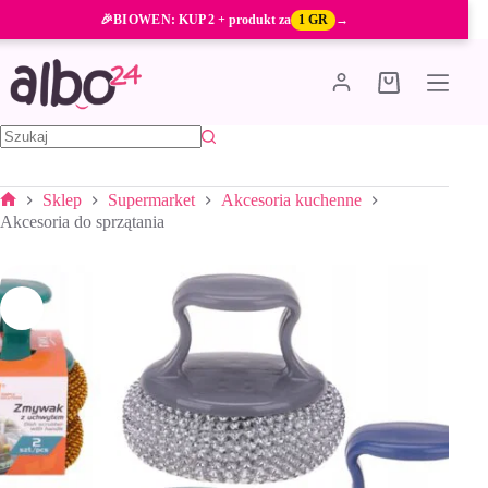
Przejdź
🎉
BIOWEN
: KUP 2 + produkt za
1 GR
→
do
treści
Koszyk
Brak
wyników
Sklep
Supermarket
Akcesoria kuchenne
Strona
Akcesoria do sprzątania
główna