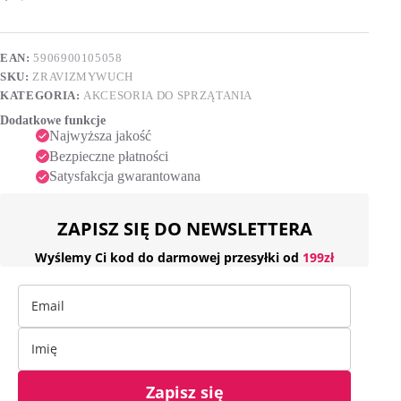
RAVI
e
(2
r
szt
n
zapas)
EAN:
5906900105058
a
SKU:
ZRAVIZMYWUCH
t
i
KATEGORIA:
AKCESORIA DO SPRZĄTANIA
v
Dodatkowe funkcje
e
Najwyższa jakość
:
Bezpieczne płatności
Satysfakcja gwarantowana
ZAPISZ SIĘ DO NEWSLETTERA
Wyślemy Ci kod do darmowej przesyłki od
199zł
Zapisz się