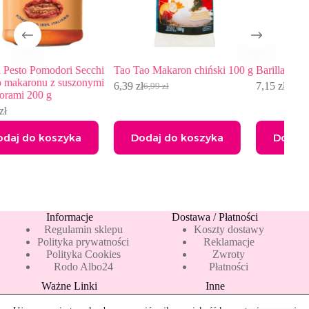
i Secchi
Tao Tao Makaron chiński 100 g
Barilla Makaron Gnocchi 5
uszonymi
6,39
zł
7,15
zł
6,99
zł
Pierwotna
Aktualna
cena
cena
wynosiła:
wynosi:
6,99 zł.
6,39 zł.
yka
Dodaj do koszyka
Dodaj do koszyka
Informacje
Dostawa / Płatności
Regulamin sklepu
Koszty dostawy
Polityka prywatności
Reklamacje
Polityka Cookies
Zwroty
Rodo Albo24
Płatności
Ważne Linki
Inne
Blog
Pakiety 10 mleka