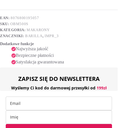
g
e
r
n
EAN:
8076800195057
a
SKU:
OBM500S
t
i
KATEGORIA:
MAKARONY
v
ZNACZNIKI:
BARILLA
,
IMPR_3
e
Dodatkowe funkcje
:
Najwyższa jakość
Bezpieczne płatności
Satysfakcja gwarantowana
ZAPISZ SIĘ DO NEWSLETTERA
Wyślemy Ci kod do darmowej przesyłki od
199zł