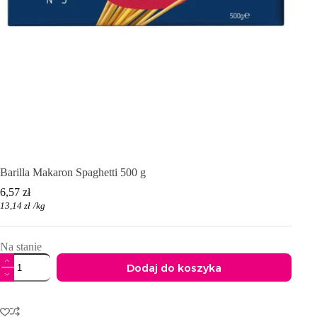
Barilla Makaron Spaghetti 500 g
6,57
zł
13,14
zł
/
kg
Na stanie
ilość
Dodaj do koszyka
Barilla
Makaron
A
Spaghetti
l
500
t