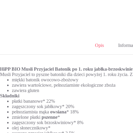
Opis
Informa
HiPP BIO Musli Przyjaciel Batonik po 1. roku jabłka-brzoskwinie
Musli Przyjaciel to pyszne batoniki dla dzieci powyżej 1. roku życi
miękki batonik owocowo-zbożowy
zawiera wartościowe, pełnoziarniste ekologiczne zboża
zawiera gluten
Składniki
płatki bananowe* 22%
zagęszczony sok jabłkowy* 20%
pełnoziarnista mąka
owsiana
* 18%
zmielone płatki
pszenne
*
zagęszczony sok brzoskwiniowy* 8%
olej słonecznikowy*