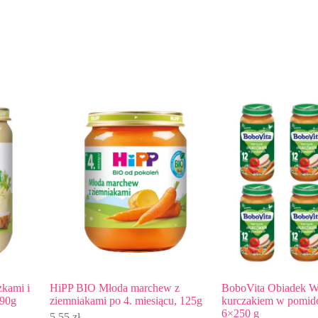
 i
HiPP BIO Młoda marchew z
BoboVita Obiadek Warzy
ziemniakami po 4. miesiącu, 125g
kurczakiem w pomidorach 
6×250 g
5,55
zł