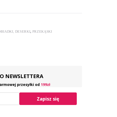
OBIADKI, DESERKI
,
PRZEKĄSKI
 DO NEWSLETTERA
armowej przesyłki od
199zł
Zapisz się