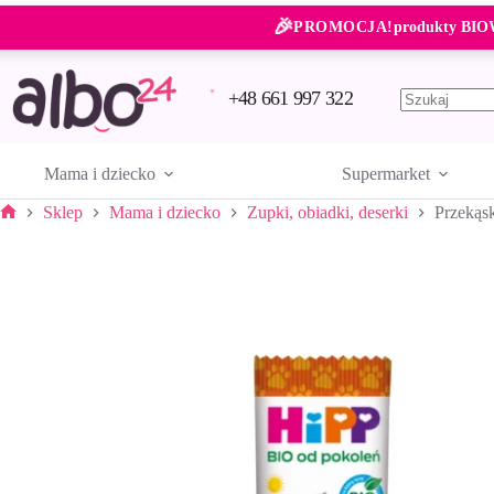
Przejdź
🎉
do
PROMOCJA!
produkty BIO
treści
+48 661 997 322
Brak
wyników
Mama i dziecko
Supermarket
Sklep
Mama i dziecko
Zupki, obiadki, deserki
Przekąs
Strona
główna