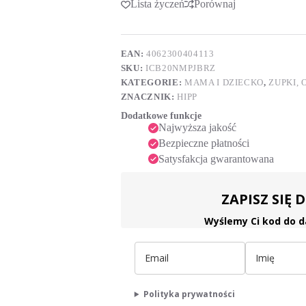
Lista życzeń
Porównaj
t
po
e
1.
r
roku
n
jabłka-
a
EAN:
4062300404113
brzoskwinie
t
SKU:
ICB20NMPJBRZ
ze
i
zbożami
KATEGORIE:
MAMA I DZIECKO
,
ZUPKI, 
v
20
ZNACZNIK:
HIPP
e
g
:
Dodatkowe funkcje
Najwyższa jakość
Bezpieczne płatności
Satysfakcja gwarantowana
ZAPISZ SIĘ
Wyślemy Ci kod do d
Polityka prywatności