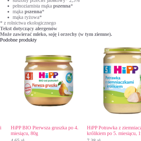
suszony przecier jabłkowy* 2,5%
pełnoziarnista mąka
pszenna
*
mąka
pszenna
*
mąka ryżowa*
* z rolnictwa ekologicznego
Tekst dotyczący alergenów
Może zawierać mleko, soję i orzechy (w tym ziemne).
Podobne produkty
HiPP BIO Pierwsza gruszka po 4.
HiPP Potrawka z ziemniaczkami
miesiącu, 80g
królikiem po 5. miesiącu, 190g
4,65
zł
7,38
zł