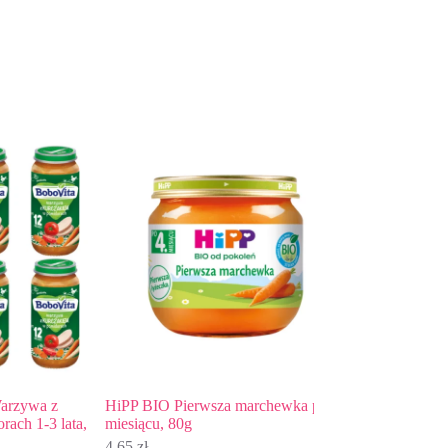
wa z
HiPP BIO Pierwsza marchewka po 4.
BoboVita Dynia z ku
1-3 lata,
miesiącu, 80g
ziemniaczkami po 6 
4,65
zł
9,27
zł