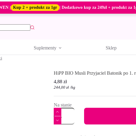
WEN |
Kup 2 + produkt za 1gr
| Dodatkowo kup za 249zł + produkt za 1
Suplementy
Sklep
ki
HiPP BIO Musli Przyjaciel Batonik po 1. 
4,88
zł
244,00
zł
/
kg
Na stanie
ilość
HiPP
BIO
Musli
A
Przyjaciel
l
Batonik