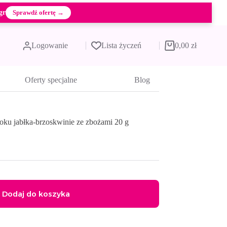
gr
Sprawdź ofertę →
Logowanie
Lista życzeń
0,00
zł
Koszyk
Oferty specjalne
Blog
roku jabłka-brzoskwinie ze zbożami 20 g
Dodaj do koszyka