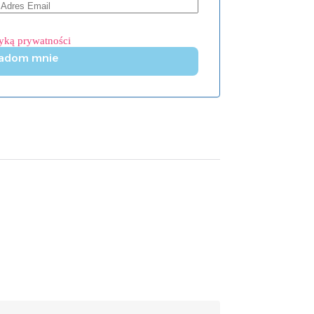
tyką prywatności
adom mnie