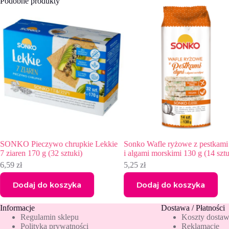
Podobne produkty
ie
Sonko Wafle ryżowe z pestkami dyni
Sonko Pieczywo chrupkie Le
i algami morskimi 130 g (14 sztuk)
owsem 170 g (32 sztuki)
5,25
zł
6,85
zł
Dodaj do koszyka
Dodaj do koszyka
Informacje
Dostawa / Płatności
Regulamin sklepu
Koszty dosta
Polityka prywatności
Reklamacje