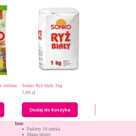
SONKO Ryż risotto 200 g (2 x 100
SONKO Pieczywo
g)
pełnoziarniste 170
6,60
zł
6,99
zł
ka
Dodaj do koszyka
Dodaj do k
Inne
Pakiety 10 mleka
Mapa strony