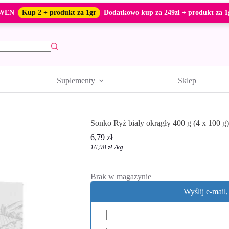
WEN |
Kup 2 + produkt za 1gr
| Dodatkowo kup za 249zł + produkt za 1
Suplementy
Sklep
Sonko Ryż biały okrągły 400 g (4 x 100 g)
6,79
zł
16,98
zł
/
kg
Brak w magazynie
Wyślij e-mail