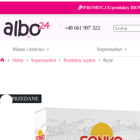
Przejdź
🎉
do
PROMOCJA!
produkty BIO
treści
+48 661 997 322
Brak
wyników
Mama i dziecko
Supermarket
Sklep
Supermarket
Produkty sypkie
Ryże
Strona
główna
WYPRZEDANE