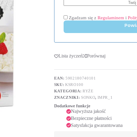
Zgadzam się z
Regulaminem
i
Poli
Powi
Lista życzeń
Porównaj
EAN:
5902180740101
SKU:
KSRO100
KATEGORIA:
RYŻE
ZNACZNIKI:
SONKO
,
IMPR_1
Dodatkowe funkcje
Najwyższa jakość
Bezpieczne płatności
Satysfakcja gwarantowana