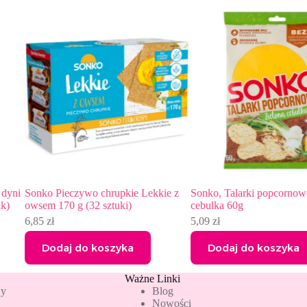
kkie z
Sonko, Talarki popcornowe zielona
Sonko Ryż biały 1kg
cebulka 60g
7,69
zł
5,09
zł
Dodaj do koszyka
Dodaj do koszy
Ważne Linki
wy
Blog
Nowości