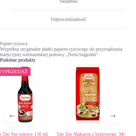
Składniki
Odpowiedzialność
Papier ryżowy
Wypróbuj oryginalne płatki papieru ryżowego do przyrządzania
tradycyjnej wietnamskiej potrawy „Nem-Sajgonki”.
Podobne produkty
50 ml
Tao Tao Makaron z brązowego
Monini Sos pesto Calabrese 