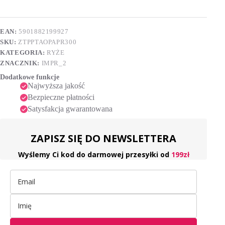
300
e
g
r
n
EAN:
5901882199927
a
SKU:
ZTPPTAOPAPR300
t
i
KATEGORIA:
RYŻE
v
ZNACZNIK:
IMPR_2
e
Dodatkowe funkcje
:
Najwyższa jakość
Bezpieczne płatności
Satysfakcja gwarantowana
ZAPISZ SIĘ DO NEWSLETTERA
Wyślemy Ci kod do darmowej przesyłki od
199zł