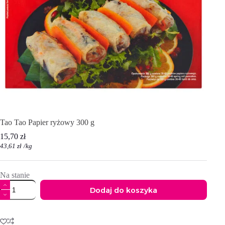
Tao Tao Papier ryżowy 300 g
15,70
zł
43,61
zł
/
kg
Na stanie
ilość
Dodaj do koszyka
Tao
Tao
A
Papier
l
ryżowy
t