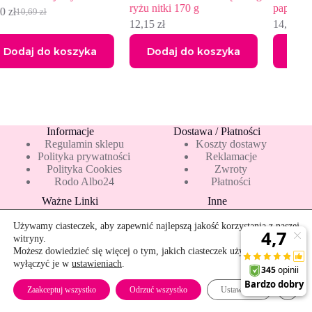
ryżu nitki 170 g
papryką i ricottą 190 g
12,15
zł
14,79
zł
ka
Dodaj do koszyka
Dodaj do koszyka
Informacje
Dostawa / Płatności
Regulamin sklepu
Koszty dostawy
Polityka prywatności
Reklamacje
Polityka Cookies
Zwroty
Rodo Albo24
Płatności
Ważne Linki
Inne
Blog
Pakiety 10 mleka
Nowości
Mapa strony
Używamy ciasteczek, aby zapewnić najlepszą jakość korzystania z naszej
Promocje
Rekomendowane
witryny.
Bestsellery
Kontakt
Możesz dowiedzieć się więcej o tym, jakich ciasteczek używamy, lub
wyłączyć je w
ustawieniach
.
Szybkie zwroty
Zamkn
Zaakceptuj wszystko
Odrzuć wszystko
Ustawienia
Copyright © 2026 - albo24.pl